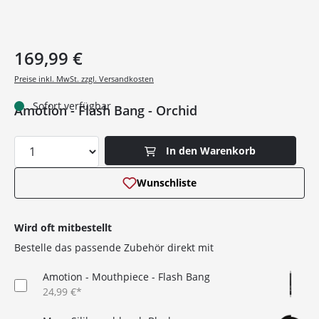
169,99 €
Preise inkl. MwSt. zzgl. Versandkosten
Sofort verfügbar
Amotion - Flash Bang - Orchid
Produkt Anzahl: Gib den gewünschten Wer
In den Warenkorb
Wunschliste
Wird oft mitbestellt
Bestelle das passende Zubehör direkt mit
Amotion - Mouthpiece - Flash Bang
24,99 €*