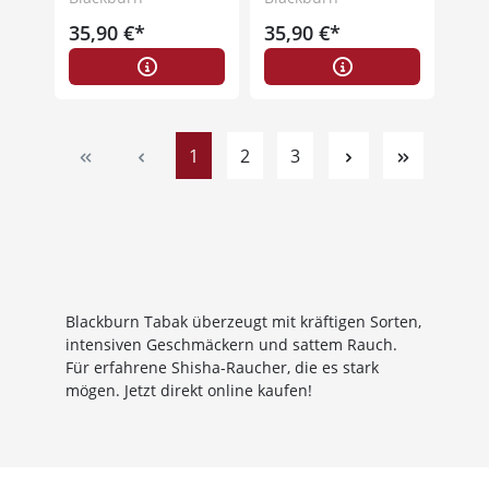
35,90 €*
35,90 €*
Seite
Seite
Seite
1
2
3
Blackburn Tabak überzeugt mit kräftigen Sorten,
intensiven Geschmäckern und sattem Rauch.
Für erfahrene Shisha-Raucher, die es stark
mögen. Jetzt direkt online kaufen!