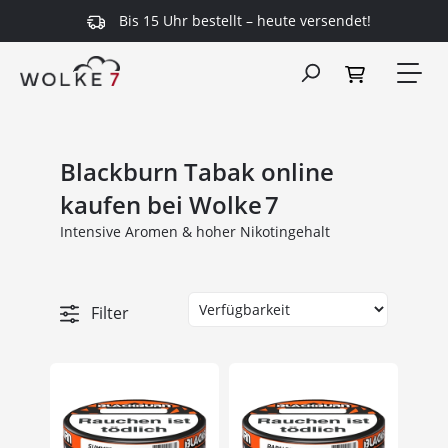
Bis 15 Uhr bestellt – heute versendet!
alt springen
Blackburn Tabak online
kaufen bei Wolke 7
Intensive Aromen & hoher Nikotingehalt
Filter