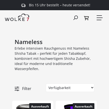
Bis 15 Uhr bestellt – heute versendet!
alt springen
Nameless
Erlebe intensiven Rauchgenuss mit Nameless
Shisha Tabak – perfekt für jeden Tabakkopf,
kombiniert mit hochwertigem Shisha Zubehör,
ideal für moderne und traditionelle
Wasserpfeifen.
Filter
Ausverkauft
Ausverkauft