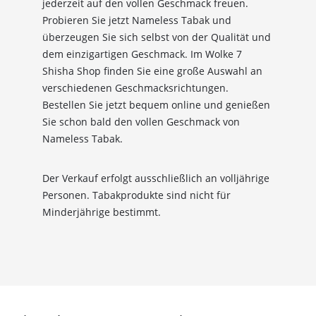
Entdecke eine große Auswahl an hochwertigen
jederzeit auf den vollen Geschmack freuen.
Shisha-Produkten, Tabaksorten und Zubehör – alles,
Probieren Sie jetzt Nameless Tabak und
was du für das perfekte Shisha-Erlebnis brauchst!
überzeugen Sie sich selbst von der Qualität und
dem einzigartigen Geschmack. Im Wolke 7
*Gilt nicht für Tabakwaren, Vapes, Liquid, Kohle und Xkah
Shisha Shop finden Sie eine große Auswahl an
verschiedenen Geschmacksrichtungen.
Anmelden
Bestellen Sie jetzt bequem online und genießen
Sie schon bald den vollen Geschmack von
Ich habe die
Datenschutzerklärung
zur
Nameless Tabak.
Kenntnis genommen
Der Verkauf erfolgt ausschließlich an volljährige
Personen. Tabakprodukte sind nicht für
Minderjährige bestimmt.