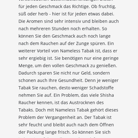
für jeden Geschmack das Richtige. Ob fruchtig,
süß oder herb - hier ist für jeden etwas dabei.
Die Aromen sind sehr intensiv und bleiben auch
nach mehreren Stunden noch erhalten. So
können Sie den Geschmack auch noch lange
nach dem Rauchen auf der Zunge spüren. Ein
weiterer Vorteil von Nameless Tabak ist, dass er
sehr ergiebig ist. Sie benötigen nur eine geringe
Menge, um den vollen Geschmack zu genießen.
Dadurch sparen Sie nicht nur Geld, sondern
schonen auch Ihre Gesundheit. Denn je weniger
10%
Newsletter-Rabatt
Tabak Sie rauchen, desto weniger Schadstoffe
auf deine Bestellung
nehmen Sie auf. Ein Problem, das viele Shisha
Raucher kennen, ist das Austrocknen des
Tabaks. Doch mit Nameless Tabak gehört dieses
Sichere dir jetzt 10% Rabatt* auf deine Bestellung
Problem der Vergangenheit an. Der Tabak ist
bei Wolke7ShishaShop.de!
sehr feucht und bleibt auch nach dem Öffnen
Nutze unseren exklusiven Rabattcode und spare bei
deiner nächsten Bestellung in unserem Online-Shop.
der Packung lange frisch. So können Sie sich