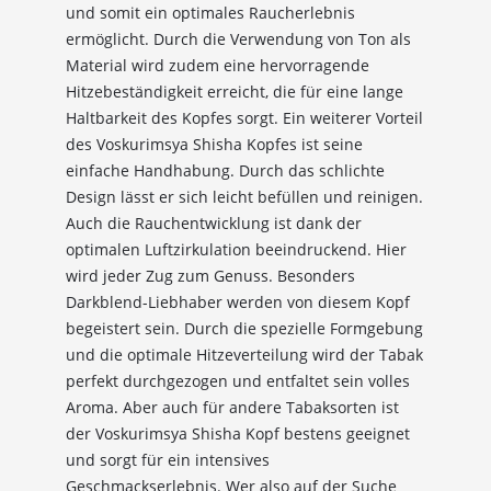
und somit ein optimales Raucherlebnis
ermöglicht. Durch die Verwendung von Ton als
Material wird zudem eine hervorragende
Hitzebeständigkeit erreicht, die für eine lange
Haltbarkeit des Kopfes sorgt. Ein weiterer Vorteil
des Voskurimsya Shisha Kopfes ist seine
einfache Handhabung. Durch das schlichte
Design lässt er sich leicht befüllen und reinigen.
Auch die Rauchentwicklung ist dank der
optimalen Luftzirkulation beeindruckend. Hier
wird jeder Zug zum Genuss. Besonders
10%
Darkblend-Liebhaber werden von diesem Kopf
Newsletter-Rabatt
begeistert sein. Durch die spezielle Formgebung
auf deine Bestellung
und die optimale Hitzeverteilung wird der Tabak
perfekt durchgezogen und entfaltet sein volles
Sichere dir jetzt 10% Rabatt* auf deine Bestellung
Aroma. Aber auch für andere Tabaksorten ist
bei Wolke7ShishaShop.de!
der Voskurimsya Shisha Kopf bestens geeignet
Nutze unseren exklusiven Rabattcode und spare bei
und sorgt für ein intensives
deiner nächsten Bestellung in unserem Online-Shop.
Geschmackserlebnis. Wer also auf der Suche