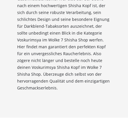
Entdecke eine große Auswahl an hochwertigen
nach einem hochwertigen Shisha Kopf ist, der
Shisha-Produkten, Tabaksorten und Zubehör – alles,
sich durch seine robuste Verarbeitung, sein
was du für das perfekte Shisha-Erlebnis brauchst!
schlichtes Design und seine besondere Eignung
*Gilt nicht für Tabakwaren, Vapes, Liquid, Kohle und Xkah
für Darkblend-Tabaksorten auszeichnet, der
sollte unbedingt einen Blick in die Kategorie
Anmelden
Voskurimsya im Wolke 7 Shisha Shop werfen.
Hier findet man garantiert den perfekten Kopf
für ein unvergessliches Raucherlebnis. Also
Ich habe die
Datenschutzerklärung
zur
zögere nicht länger und bestelle noch heute
Kenntnis genommen
deinen Voskurimsya Shisha Kopf im Wolke 7
Shisha Shop. Überzeuge dich selbst von der
hervorragenden Qualität und dem einzigartigen
Geschmackserlebnis.