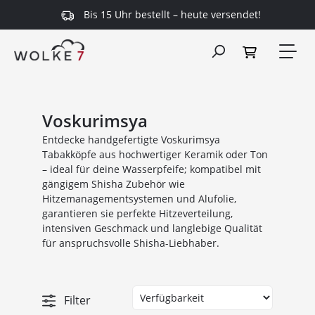
Bis 15 Uhr bestellt – heute versendet!
alt springen
Voskurimsya
Entdecke handgefertigte Voskurimsya
Tabakköpfe aus hochwertiger Keramik oder Ton
– ideal für deine Wasserpfeife; kompatibel mit
gängigem Shisha Zubehör wie
Hitzemanagementsystemen und Alufolie,
garantieren sie perfekte Hitzeverteilung,
intensiven Geschmack und langlebige Qualität
für anspruchsvolle Shisha-Liebhaber.
Filter