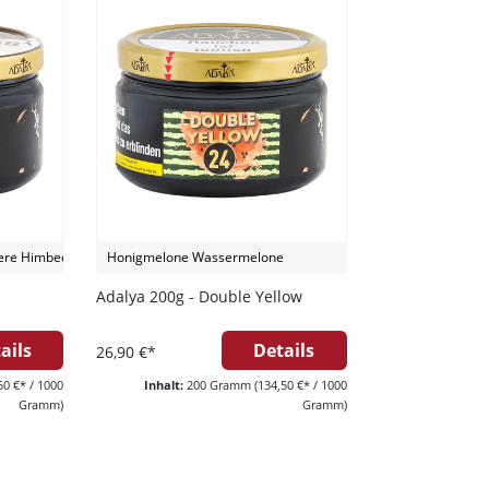
Ich habe die
Datenschutzerklär
ere Himbeere Ice
Honigmelone Wassermelone
Adalya 200g - Double Yellow
ails
Details
26,90 €*
50 €* / 1000
Inhalt:
200 Gramm
(134,50 €* / 1000
Gramm)
Gramm)