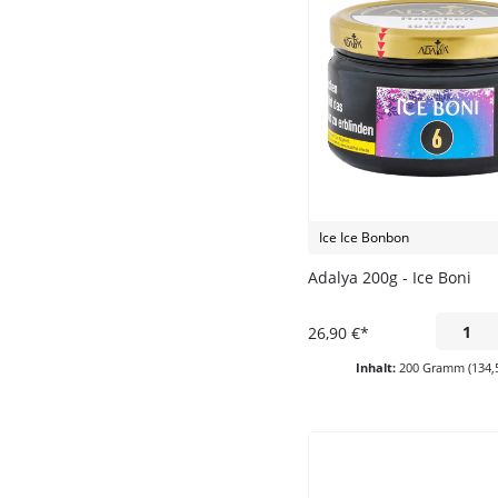
Maracuja
Menthol
Minze
Pfirisich
Pfirsich
Ice Ice Bonbon
Wassermelone
Adalya 200g - Ice Boni
26,90 €*
Inhalt:
200 Gramm
(134,