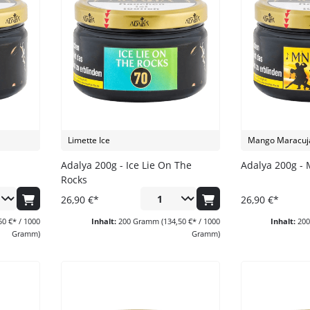
Darkside
Dschinni Tobacco
Electro Smog
HIDE
Holster
Hookain
Jent
Limette Ice
Mango Maracuj
Kismet
Adalya 200g - Ice Lie On The
Adalya 200g -
Rocks
Loyal
26,90 €*
26,90 €*
Maridan
50 €* / 1000
Inhalt:
200 Gramm
(134,50 €* / 1000
Inhalt:
20
Must H
Gramm)
Gramm)
Nameless
Nargilem
Nasch Tobacco