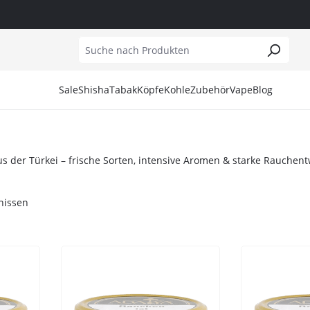
Sale
Shisha
Tabak
Köpfe
Kohle
Zubehör
Vape
Blog
Alite
187 Tobacco
Amotion
Naturkohle
Aufsätze
Al Fakher Hype
Amotion
27er
Cosmo Bowl
Kohleanzünder
Dichtungen
Elfliq
us der Türkei – frische Sorten, intensive Aromen & starke Rauchent
Blade Hookah
7Days
Darkside
Kohlekörbe
Ersatzgläser
OXVA
bnissen
Darkside
Adalya
Japona
Kohlezangen
Hygienemundstücke
El Bomber
Afzal
KS
Schutzgitter
Kopfbauuntersetzter
Hoob
AINO Tobacco
Kong
Kopfbau Zubehör
Mata Leon
Al Fakher
Moon
Molassefänger
Moze
Al Fakher x Snoop Dogg
Moze
Mundstücke