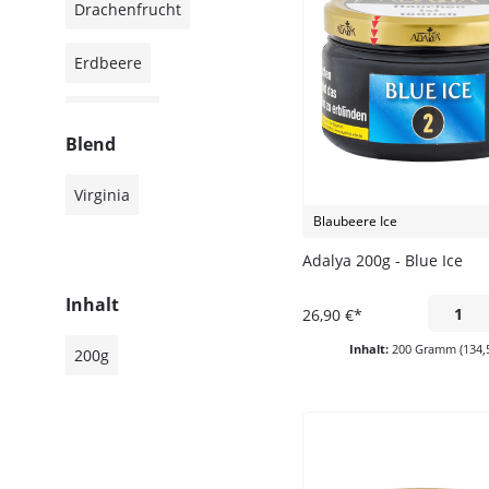
Drachenfrucht
Erdbeere
Grapefruit
Blend
Himbeere
Virginia
Blaubeere Ice
Honigmelone
Adalya 200g - Blue Ice
Ice
Inhalt
26,90 €*
Ice Bonbon
Inhalt:
200 Gramm
(134,
200g
Limette
Mango