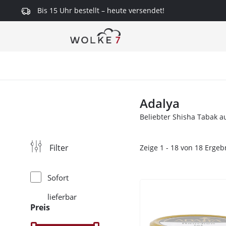
Bis 15 Uhr bestellt – heute versendet!
springen
Zur Hauptnavigation springen
Adalya
Beliebter Shisha Tabak a
Filter
Zeige 1 - 18 von 18 Erge
Sofort
lieferbar
Preis