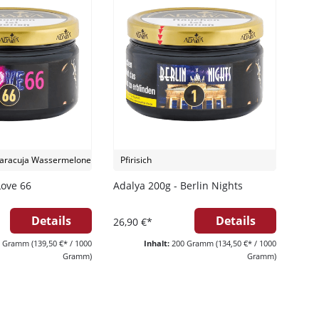
er-Rabatt
tellung
aracuja Wassermelone
Pfirisich
Love 66
Adalya 200g - Berlin Nights
Bestellung bei
Details
Details
26,90 €*
d spare bei deiner nächsten
decke eine große Auswahl an
0 Gramm
(139,50 €* / 1000
Inhalt:
200 Gramm
(134,50 €* / 1000
rten und Zubehör – alles, was du
Gramm)
Gramm)
t!
und Xkah