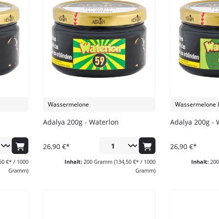
OS Tabak
Ocean
Odinson
Revoshi
Savu
Sebero
Shades
Wassermelone
Wassermelone I
Social Smoke
Adalya 200g - Waterlon
Adalya 200g - 
Start Now
stral
26,90 €*
26,90 €*
Theo
50 €* / 1000
Inhalt:
200 Gramm
(134,50 €* / 1000
Inhalt:
20
Gramm)
Gramm)
True Passion
Vidavi