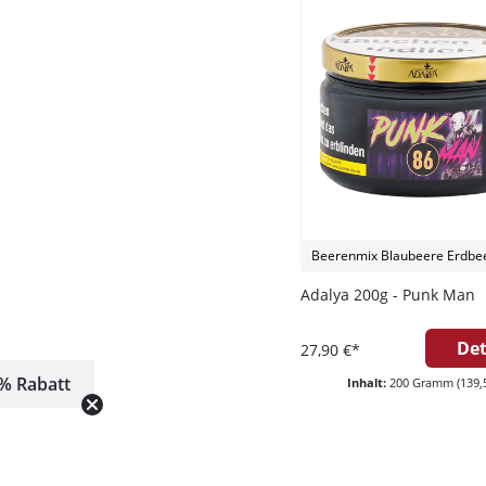
Beerenmix Blaubeere Erdbe
Adalya 200g - Punk Man
Det
27,90 €*
% Rabatt
Inhalt:
200 Gramm
(139,