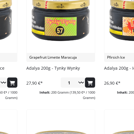
NPS
Al Massiva
Oblako
Reinigung
Union Hookah
Al Waha
Quasar
Schläuche
Y.K.A.P.
Anda
Solaris
Schlauch Zubehör
Aqua Mentha
UPG
Untersetzer
Argileh Tobacco
Vandenberg
Ventilkugeln
Babos
Voskurimsya
Grapefruit Limette Maracuja
Pfirsich Ice
Banger Tobacco
Werkbund
Ice
Adalya 200g - Tynky Wynky
Adalya 200g - I
Blackburn
XKAH
Blaze
27,90 €*
26,90 €*
Blyat
50 €* / 1000
Inhalt:
200 Gramm
(139,50 €* / 1000
Inhalt:
20
By Candy
Gramm)
Gramm)
Chaos
Chillma
Craftium