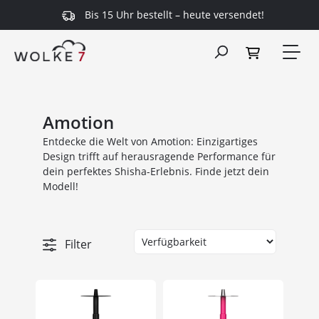
Bis 15 Uhr bestellt – heute versendet!
alt springen
Amotion
Entdecke die Welt von Amotion: Einzigartiges
Design trifft auf herausragende Performance für
dein perfektes Shisha-Erlebnis. Finde jetzt dein
Modell!
Filter