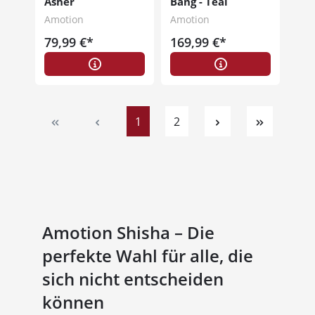
Asher
Bang - Teal
Amotion
Amotion
79,99 €*
169,99 €*
Seite
Seite
1
2
Amotion Shisha – Die
perfekte Wahl für alle, die
sich nicht entscheiden
können