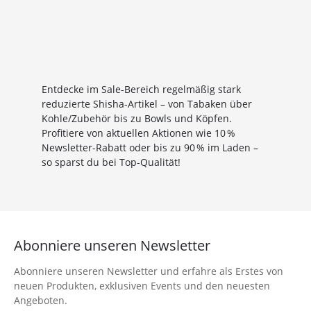
*Gilt nicht für Tabakwaren, Vapes, Liquid, Kohle und Xkah
Anmelden
Entdecke im Sale-Bereich regelmäßig stark
Ich habe die
Datenschutzerklärung
zur
reduzierte Shisha-Artikel – von Tabaken über
Kenntnis genommen
Kohle/Zubehör bis zu Bowls und Köpfen.
Profitiere von aktuellen Aktionen wie 10 %
Newsletter-Rabatt oder bis zu 90 % im Laden –
so sparst du bei Top‑Qualität!
Abonniere unseren Newsletter
Abonniere unseren Newsletter und erfahre als Erstes von
neuen Produkten, exklusiven Events und den neuesten
Angeboten.