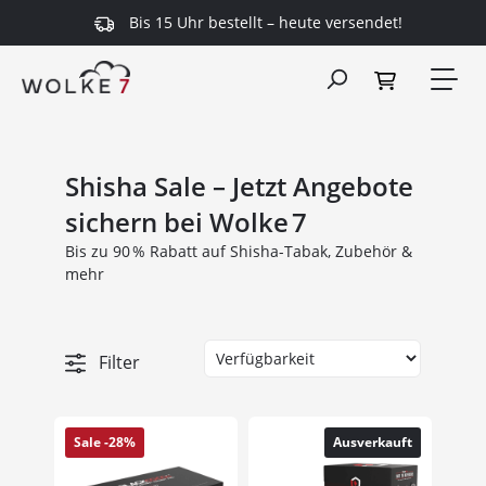
Bis 15 Uhr bestellt – heute versendet!
alt springen
Shisha Sale – Jetzt Angebote
sichern bei Wolke 7
Bis zu 90 % Rabatt auf Shisha-Tabak, Zubehör &
mehr
Filter
Sale -28%
Ausverkauft