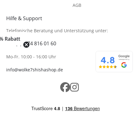
AGB
Hilfe & Support
Telefonische Beratung
und Unterstützung unter:
% Rabatt
+49 (0)6074 816 01 60
Mo-Fr. 10:00 - 16:00 Uhr
info@wolke7shishashop.de