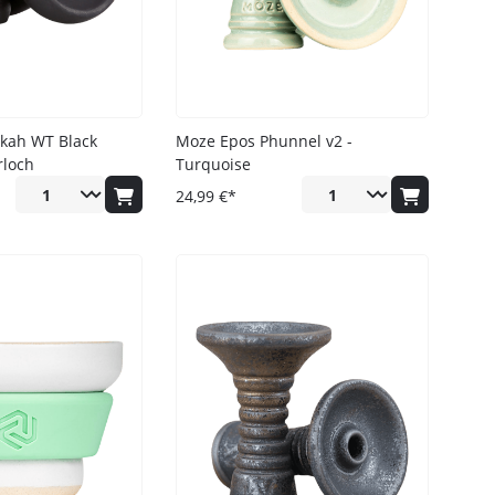
Anmelden
ung
zur Kenntnis genommen
kah WT Black
Moze Epos Phunnel v2 -
rloch
Turquoise
24,99 €*