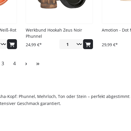
Weiß-Rot
Werkbund Hookah Zeus Noir
Amotion - Dot 
Phunnel
24,99 €*
29,99 €*
e
Seite
Seite
3
4
isha-Kopf: Phunnel, Mehrloch, Ton oder Stein – perfekt abgestim
tensiver Geschmack garantiert.