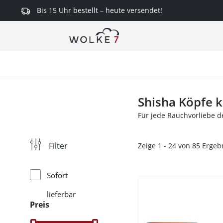
Bis 15 Uhr bestellt – heute versendet!
springen
Zur Hauptnavigation springen
Shisha Köpfe 
Für jede Rauchvorliebe 
Filter
Zeige 1 - 24 von 85 Erge
Sofort
lieferbar
Preis