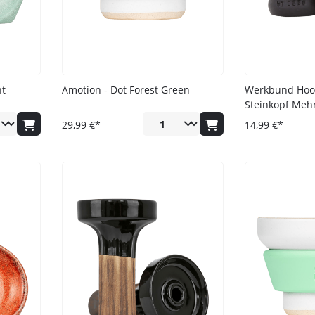
Ich habe die
Datenschutzerklär
nt
Amotion - Dot Forest Green
Werkbund Hoo
Steinkopf Meh
29,99 €*
14,99 €*