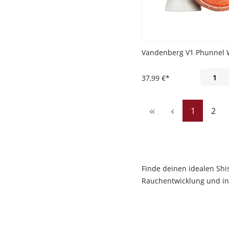
Vandenberg V1 Phunnel 
37,99 €*
Seite
Seit
1
2
Finde deinen idealen Sh
Rauchentwicklung und in