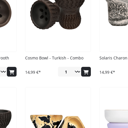
Darkside
Dschinni Tobacco
Electro Smog
HIDE
Holster
Hookain
Jent
rooth
Cosmo Bowl - Turkish - Combo
Solaris Charon
Kismet
14,99 €*
14,99 €*
Loyal
Maridan
Must H
Nameless
Nargilem
Nasch Tobacco