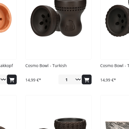
NPS
Al Massiva
Oblako
Reinigung
Union Hookah
Al Waha
Quasar
Schläuche
Y.K.A.P.
Anda
Solaris
Schlauch Zubehör
Aqua Mentha
UPG
Untersetzer
Argileh Tobacco
Vandenberg
Ventilkugeln
Babos
Voskurimsya
Banger Tobacco
Werkbund
bakkopf
Cosmo Bowl - Turkish
Cosmo Bowl - T
Blackburn
XKAH
Blaze
14,99 €*
14,99 €*
Blyat
By Candy
Chaos
Chillma
Craftium