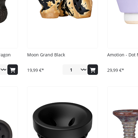
OS Tabak
Ocean
Odinson
Revoshi
Savu
Sebero
ragon
Moon Grand Black
Amotion - Dot
Shades
19,99 €*
29,99 €*
Social Smoke
Start Now
stral
Theo
True Passion
Vidavi