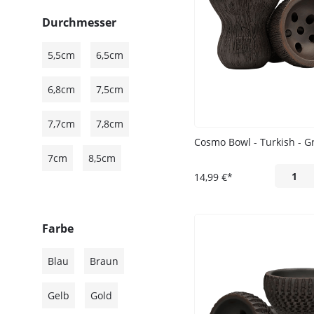
Oblako
Durchmesser
Quasar
5,5cm
6,5cm
Solaris
UPG
6,8cm
7,5cm
Vandenberg
7,7cm
7,8cm
Voskurimsya
Cosmo Bowl - Turkish - G
Werkbund
7cm
8,5cm
14,99 €*
Werkbund
Hookah
XKAH
Farbe
Blau
Braun
Gelb
Gold