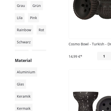
Grau
Grün
Lila
Pink
Rainbow
Rot
Schwarz
Cosmo Bowl - Turkish - D
Silber
Türkis
14,99 €*
Material
Weiß
Aluminium
Glas
Keramik
Kermaik