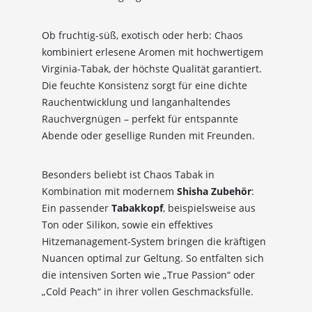
Ob fruchtig-süß, exotisch oder herb: Chaos
kombiniert erlesene Aromen mit hochwertigem
Virginia-Tabak, der höchste Qualität garantiert.
10%
Newsletter-Rabatt
Die feuchte Konsistenz sorgt für eine dichte
auf deine Bestellung
Rauchentwicklung und langanhaltendes
Rauchvergnügen – perfekt für entspannte
Abende oder gesellige Runden mit Freunden.
Sichere dir jetzt 10% Rabatt* auf deine Bestellung
bei Wolke7ShishaShop.de!
Nutze unseren exklusiven Rabattcode und spare bei
Besonders beliebt ist Chaos Tabak in
deiner nächsten Bestellung in unserem Online-Shop.
Kombination mit modernem
Shisha Zubehör
:
Entdecke eine große Auswahl an hochwertigen
Ein passender
Tabakkopf
, beispielsweise aus
Shisha-Produkten, Tabaksorten und Zubehör – alles,
Ton oder Silikon, sowie ein effektives
was du für das perfekte Shisha-Erlebnis brauchst!
Hitzemanagement-System bringen die kräftigen
Nuancen optimal zur Geltung. So entfalten sich
*Gilt nicht für Tabakwaren, Vapes, Liquid, Kohle und Xkah
die intensiven Sorten wie „True Passion“ oder
„Cold Peach“ in ihrer vollen Geschmacksfülle.
Anmelden