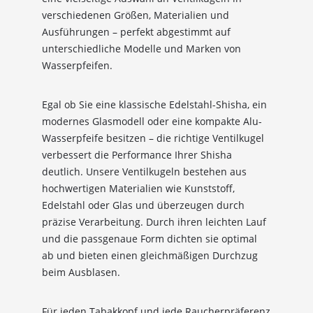
verschiedenen Größen, Materialien und
Ausführungen – perfekt abgestimmt auf
unterschiedliche Modelle und Marken von
Wasserpfeifen.
10%
Newsletter-Rabatt
Egal ob Sie eine klassische Edelstahl-Shisha, ein
modernes Glasmodell oder eine kompakte Alu-
auf deine Bestellung
Wasserpfeife besitzen – die richtige Ventilkugel
verbessert die Performance Ihrer Shisha
Sichere dir jetzt 10% Rabatt* auf deine Bestellung
deutlich. Unsere Ventilkugeln bestehen aus
bei Wolke7ShishaShop.de!
hochwertigen Materialien wie Kunststoff,
Nutze unseren exklusiven Rabattcode und spare bei
Edelstahl oder Glas und überzeugen durch
deiner nächsten Bestellung in unserem Online-Shop.
präzise Verarbeitung. Durch ihren leichten Lauf
Entdecke eine große Auswahl an hochwertigen
Shisha-Produkten, Tabaksorten und Zubehör – alles,
und die passgenaue Form dichten sie optimal
was du für das perfekte Shisha-Erlebnis brauchst!
ab und bieten einen gleichmäßigen Durchzug
beim Ausblasen.
*Gilt nicht für Tabakwaren, Vapes, Liquid, Kohle und Xkah
Für jeden Tabakkopf und jede Raucherpräferenz