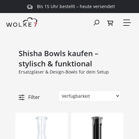
Bis 15 Uhr bestellt – heute versendet!
alt springen
Shisha Bowls kaufen –
stylisch & funktional
Ersatzgläser & Design-Bowls für dein Setup
Filter