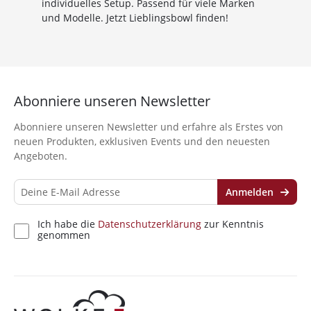
individuelles Setup. Passend für viele Marken
und Modelle. Jetzt Lieblingsbowl finden!
10%
Newsletter-Rabatt
Abonniere unseren Newsletter
auf deine Bestellung
Abonniere unseren Newsletter und erfahre als Erstes von
neuen Produkten, exklusiven Events und den neuesten
Sichere dir jetzt 10% Rabatt* auf deine Bestellung
Angeboten.
bei Wolke7ShishaShop.de!
Nutze unseren exklusiven Rabattcode und spare bei
deiner nächsten Bestellung in unserem Online-Shop.
Anmelden
Entdecke eine große Auswahl an hochwertigen
Shisha-Produkten, Tabaksorten und Zubehör – alles,
Ich habe die
Datenschutzerklärung
zur Kenntnis
was du für das perfekte Shisha-Erlebnis brauchst!
genommen
*Gilt nicht für Tabakwaren, Vapes, Liquid, Kohle und Xkah
Anmelden