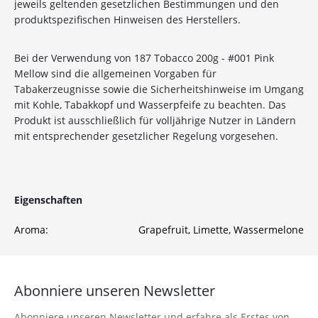
jeweils geltenden gesetzlichen Bestimmungen und den
10%
Newsletter-Rabatt
produktspezifischen Hinweisen des Herstellers.
auf deine Bestellung
Bei der Verwendung von 187 Tobacco 200g - #001 Pink
Mellow sind die allgemeinen Vorgaben für
Sichere dir jetzt 10% Rabatt* auf deine Bestellung
Tabakerzeugnisse sowie die Sicherheitshinweise im Umgang
bei Wolke7ShishaShop.de!
mit Kohle, Tabakkopf und Wasserpfeife zu beachten. Das
Nutze unseren exklusiven Rabattcode und spare bei
Produkt ist ausschließlich für volljährige Nutzer in Ländern
deiner nächsten Bestellung in unserem Online-Shop.
mit entsprechender gesetzlicher Regelung vorgesehen.
Entdecke eine große Auswahl an hochwertigen
Shisha-Produkten, Tabaksorten und Zubehör – alles,
was du für das perfekte Shisha-Erlebnis brauchst!
Eigenschaften
*Gilt nicht für Tabakwaren, Vapes, Liquid, Kohle und Xkah
Aroma:
Grapefruit
, Limette
, Wassermelone
Anmelden
Ich habe die
Datenschutzerklärung
zur
Abonniere unseren Newsletter
Kenntnis genommen
Abonniere unseren Newsletter und erfahre als Erstes von