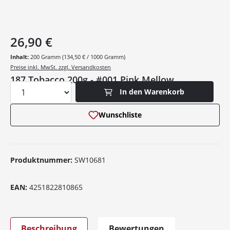
26,90 €
Inhalt:
200 Gramm
(134,50 € / 1000 Gramm)
Preise inkl. MwSt. zzgl. Versandkosten
187 Tobacco 200g - #001 Pink Mellow
Produkt Anzahl: Gib den gewünschten Wer
In den Warenkorb
Wunschliste
Produktnummer:
SW10681
EAN:
4251822810865
Beschreibung
Bewertungen