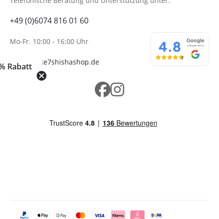
Telefonische Beratung
und Unterstützung unter:
+49 (0)6074 816 01 60
Mo-Fr. 10:00 - 16:00 Uhr
info@wolke7shishashop.de
% Rabatt