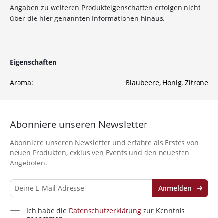
Angaben zu weiteren Produkteigenschaften erfolgen nicht
über die hier genannten Informationen hinaus.
Sichere dir jetzt 10% Rabatt* auf deine Bestellung
bei Wolke7ShishaShop.de!
Nutze unseren exklusiven Rabattcode und spare bei
deiner nächsten Bestellung in unserem Online-Shop.
Entdecke eine große Auswahl an hochwertigen
Eigenschaften
Shisha-Produkten, Tabaksorten und Zubehör – alles,
was du für das perfekte Shisha-Erlebnis brauchst!
Aroma:
Blaubeere
, Honig
, Zitrone
*Gilt nicht für Tabakwaren, Vapes, Liquid, Kohle und Xkah
Abonniere unseren Newsletter
Anmelden
Abonniere unseren Newsletter und erfahre als Erstes von
Ich habe die
Datenschutzerklärung
zur
neuen Produkten, exklusiven Events und den neuesten
Kenntnis genommen
Angeboten.
Anmelden
Ich habe die
Datenschutzerklärung
zur Kenntnis