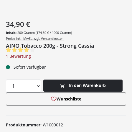
34,90 €
Inhalt:
200 Gramm
(174,50 € / 1000 Gramm)
Preise inkl. MwSt. zzgl. Versandkosten
AINO Tobacco 200g - Strong Cassia
Durchschnittliche Bewertung von 4 von 5 Sternen
1 Bewertung
Sofort verfügbar
Produkt Anzahl: Gib den gewünschten Wer
In den Warenkorb
Wunschliste
Produktnummer:
W1009012