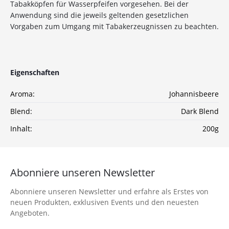
Tabakköpfen für Wasserpfeifen vorgesehen. Bei der
auf deine Bestellung
Anwendung sind die jeweils geltenden gesetzlichen
Vorgaben zum Umgang mit Tabakerzeugnissen zu beachten.
Sichere dir jetzt 10% Rabatt* auf deine Bestellung
bei Wolke7ShishaShop.de!
Nutze unseren exklusiven Rabattcode und spare bei
Eigenschaften
deiner nächsten Bestellung in unserem Online-Shop.
Entdecke eine große Auswahl an hochwertigen
Aroma:
Johannisbeere
Shisha-Produkten, Tabaksorten und Zubehör – alles,
was du für das perfekte Shisha-Erlebnis brauchst!
Blend:
Dark Blend
Inhalt:
*Gilt nicht für Tabakwaren, Vapes, Liquid, Kohle und Xkah
200g
Anmelden
Abonniere unseren Newsletter
Ich habe die
Datenschutzerklärung
zur
Abonniere unseren Newsletter und erfahre als Erstes von
Kenntnis genommen
neuen Produkten, exklusiven Events und den neuesten
Angeboten.