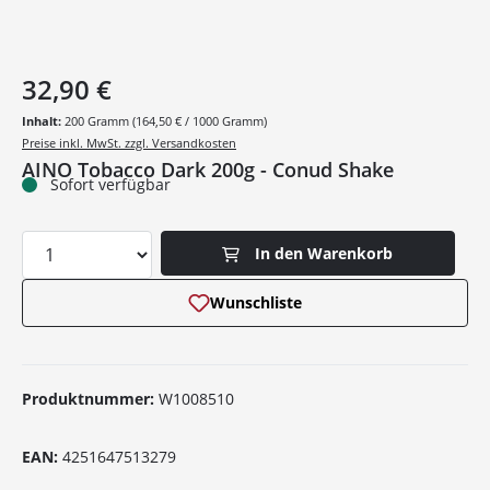
32,90 €
Inhalt:
200 Gramm
(164,50 € / 1000 Gramm)
Preise inkl. MwSt. zzgl. Versandkosten
AINO Tobacco Dark 200g - Conud Shake
Sofort verfügbar
Produkt Anzahl: Gib den gewünschten Wer
In den Warenkorb
Wunschliste
Produktnummer:
W1008510
EAN:
4251647513279