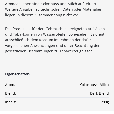
Aromaangaben sind Kokosnuss und Milch aufgeführt.
Weitere Angaben zu technischen Daten oder Materialien
liegen in diesem Zusammenhang nicht vor.
10%
Newsletter-Rabatt
auf deine Bestellung
Das Produkt ist für den Gebrauch in geeigneten Aufsätzen
und Tabakköpfen von Wasserpfeifen vorgesehen. Es dient
Sichere dir jetzt 10% Rabatt* auf deine Bestellung
ausschließlich dem Konsum im Rahmen der dafür
bei Wolke7ShishaShop.de!
vorgesehenen Anwendungen und unter Beachtung der
Nutze unseren exklusiven Rabattcode und spare bei
gesetzlichen Bestimmungen zu Tabakerzeugnissen.
deiner nächsten Bestellung in unserem Online-Shop.
Entdecke eine große Auswahl an hochwertigen
Shisha-Produkten, Tabaksorten und Zubehör – alles,
was du für das perfekte Shisha-Erlebnis brauchst!
Eigenschaften
*Gilt nicht für Tabakwaren, Vapes, Liquid, Kohle und Xkah
Aroma:
Kokosnuss
, Milch
Blend:
Dark Blend
Anmelden
Inhalt:
200g
Ich habe die
Datenschutzerklärung
zur