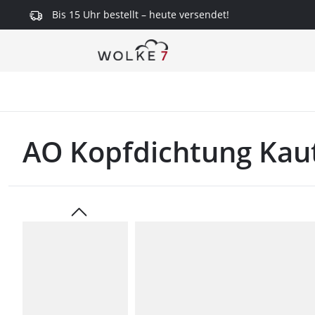
Bis 15 Uhr bestellt – heute versendet!
springen
Zur Hauptnavigation springen
AO Kopfdichtung Kau