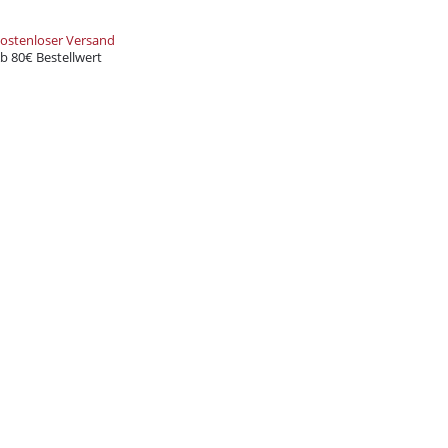
ostenloser Versand
er-Rabatt
b 80€ Bestellwert
tellung
Bestellung bei
d spare bei deiner nächsten
decke eine große Auswahl an
rten und Zubehör – alles, was du
t!
und Xkah
Anmelden
ung
zur Kenntnis genommen