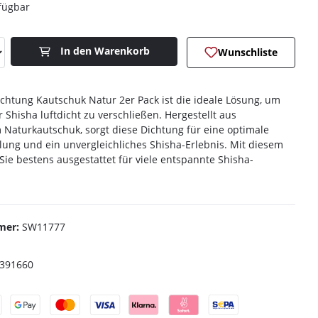
fügbar
Anzahl: Gib den gewünschten Wert ein o
In den Warenkorb
Wunschliste
chtung Kautschuk Natur 2er Pack ist die ideale Lösung, um
 Shisha luftdicht zu verschließen. Hergestellt aus
Naturkautschuk, sorgt diese Dichtung für eine optimale
ung und ein unvergleichliches Shisha-Erlebnis. Mit diesem
 Sie bestens ausgestattet für viele entspannte Shisha-
mer:
SW11777
391660