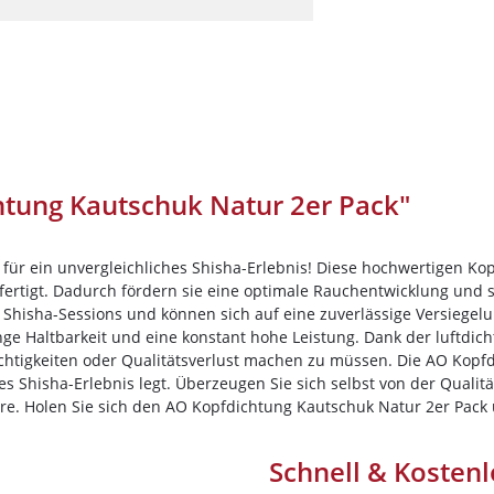
Darkside
Dschinni Tobacco
Electro Smog
HIDE
Holster
Hookain
tung Kautschuk Natur 2er Pack"
Jent
Kismet
für ein unvergleichliches Shisha-Erlebnis! Diese hochwertigen Kop
Loyal
ertigt. Dadurch fördern sie eine optimale Rauchentwicklung und s
e Shisha-Sessions und können sich auf eine zuverlässige Versiegel
Maridan
nge Haltbarkeit und eine konstant hohe Leistung. Dank der luftdi
htigkeiten oder Qualitätsverlust machen zu müssen. Die AO Kopfdi
Must H
es Shisha-Erlebnis legt. Überzeugen Sie sich selbst von der Quali
Nameless
re. Holen Sie sich den AO Kopfdichtung Kautschuk Natur 2er Pack 
Nargilem
Schnell & Kostenl
Nasch Tobacco