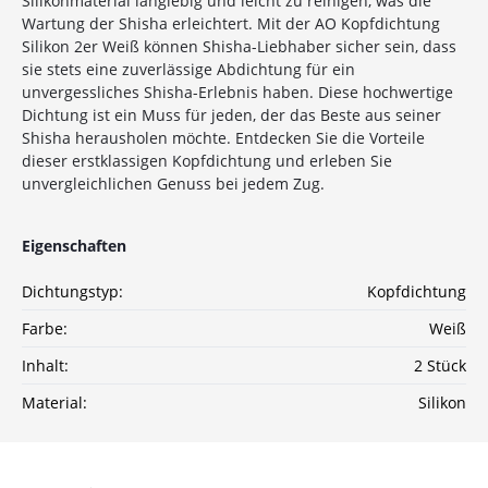
Silikonmaterial langlebig und leicht zu reinigen, was die
Wartung der Shisha erleichtert. Mit der AO Kopfdichtung
Silikon 2er Weiß können Shisha-Liebhaber sicher sein, dass
10%
Newsletter-Rabatt
sie stets eine zuverlässige Abdichtung für ein
auf deine Bestellung
unvergessliches Shisha-Erlebnis haben. Diese hochwertige
Dichtung ist ein Muss für jeden, der das Beste aus seiner
Shisha herausholen möchte. Entdecken Sie die Vorteile
Sichere dir jetzt 10% Rabatt* auf deine Bestellung
dieser erstklassigen Kopfdichtung und erleben Sie
bei Wolke7ShishaShop.de!
unvergleichlichen Genuss bei jedem Zug.
Nutze unseren exklusiven Rabattcode und spare bei
deiner nächsten Bestellung in unserem Online-Shop.
Entdecke eine große Auswahl an hochwertigen
Eigenschaften
Shisha-Produkten, Tabaksorten und Zubehör – alles,
was du für das perfekte Shisha-Erlebnis brauchst!
Dichtungstyp:
Kopfdichtung
Farbe:
Weiß
*Gilt nicht für Tabakwaren, Vapes, Liquid, Kohle und Xkah
Inhalt:
2 Stück
Anmelden
Material:
Silikon
Ich habe die
Datenschutzerklärung
zur
Kenntnis genommen