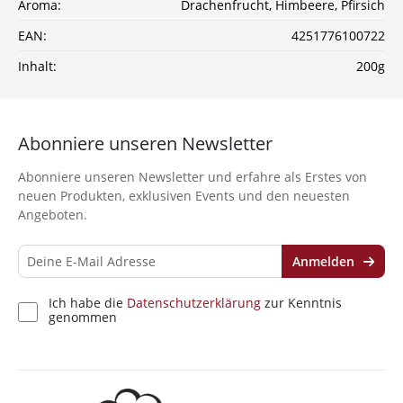
Aroma:
Drachenfrucht
, Himbeere
, Pfirsich
bei Wolke7ShishaShop.de!
Nutze unseren exklusiven Rabattcode und spare bei
EAN:
4251776100722
deiner nächsten Bestellung in unserem Online-Shop.
Inhalt:
200g
Entdecke eine große Auswahl an hochwertigen
Shisha-Produkten, Tabaksorten und Zubehör – alles,
was du für das perfekte Shisha-Erlebnis brauchst!
Abonniere unseren Newsletter
*Gilt nicht für Tabakwaren, Vapes, Liquid, Kohle und Xkah
Abonniere unseren Newsletter und erfahre als Erstes von
Anmelden
neuen Produkten, exklusiven Events und den neuesten
Angeboten.
Ich habe die
Datenschutzerklärung
zur
Kenntnis genommen
Anmelden
Ich habe die
Datenschutzerklärung
zur Kenntnis
genommen