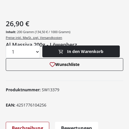
26,90 €
Inhalt:
200 Gramm
(134,50 € / 1000 Gramm)
Preise inkl. MwSt. zzgl. Versandkosten
Al Massiva 200g - Löwenherz
Produkt Anzahl: Gib den gewünschten Wer
In den Warenkorb
Wunschliste
Produktnummer:
SW13379
EAN:
4251776104256
Beschreibung
Bewertungen