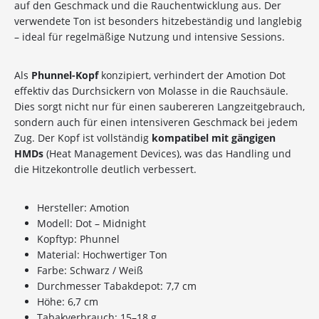
auf den Geschmack und die Rauchentwicklung aus. Der
verwendete Ton ist besonders hitzebeständig und langlebig
– ideal für regelmäßige Nutzung und intensive Sessions.
Als
Phunnel-Kopf
konzipiert, verhindert der Amotion Dot
effektiv das Durchsickern von Molasse in die Rauchsäule.
Dies sorgt nicht nur für einen saubereren Langzeitgebrauch,
sondern auch für einen intensiveren Geschmack bei jedem
Zug. Der Kopf ist vollständig
kompatibel mit gängigen
HMDs
(Heat Management Devices), was das Handling und
die Hitzekontrolle deutlich verbessert.
Hersteller: Amotion
Modell: Dot – Midnight
Kopftyp: Phunnel
Material: Hochwertiger Ton
10%
Newsletter-Rabatt
Farbe: Schwarz / Weiß
auf deine Bestellung
Durchmesser Tabakdepot: 7,7 cm
Höhe: 6,7 cm
Tabakverbrauch: 15–18 g