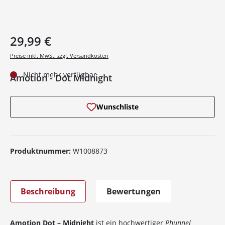
29,99 €
Preise inkl. MwSt. zzgl. Versandkosten
Nicht mehr verfügbar
Amotion - Dot Midnight
Wunschliste
Produktnummer:
W1008873
Beschreibung
Bewertungen
Amotion Dot – Midnight
ist ein hochwertiger
Phunnel