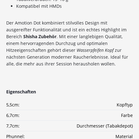
Sichere dir jetzt 10% Rabatt* auf deine Bestellung
Kompatibel mit HMDs
bei Wolke7ShishaShop.de!
Nutze unseren exklusiven Rabattcode und spare bei
deiner nächsten Bestellung in unserem Online-Shop.
Der Amotion Dot kombiniert stilvolles Design mit
Entdecke eine große Auswahl an hochwertigen
ausgereifter Funktionalität und ist ein echtes Highlight im
Shisha-Produkten, Tabaksorten und Zubehör – alles,
Bereich
Shisha Zubehör
. Mit einer langlebigen Qualität,
was du für das perfekte Shisha-Erlebnis brauchst!
einem hervorragenden Durchzug und optimalen
Hitzeeigenschaften gehört dieser
Wasserpfeifen Kopf
zur
*Gilt nicht für Tabakwaren, Vapes, Liquid, Kohle und Xkah
nächsten Generation moderner Raucherlebnisse. Ideal für
alle, die mehr aus ihrer Session herausholen wollen.
Anmelden
Ich habe die
Datenschutzerklärung
zur
Eigenschaften
Kenntnis genommen
5,5cm:
Kopftyp
6,7cm:
Farbe
7,7cm:
Durchmesser (Tabakdepot)
Phunnel:
Material