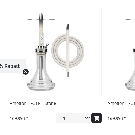
% Rabatt
Amotion - FUTR - Stone
Amotion - FUT
169,99 €*
169,99 €*