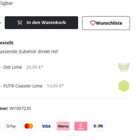
fügbar
Anzahl: Gib den gewünschten Wert ein o
In den Warenkorb
Wunschliste
estellt
passende Zubehör direkt mit
 - Dot Lime
29,99 €*
 - FUTR Coaster Lime
14,99 €*
mer:
W1007235