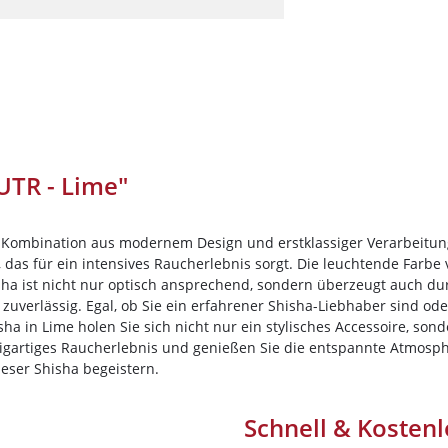
Darkside
Dschinni Tobacco
Electro Smog
HIDE
Holster
Hookain
UTR - Lime"
Jent
Kismet
 Kombination aus modernem Design und erstklassiger Verarbeitung. 
Loyal
, das für ein intensives Raucherlebnis sorgt. Die leuchtende Farbe
Shisha ist nicht nur optisch ansprechend, sondern überzeugt auch 
Maridan
 zuverlässig. Egal, ob Sie ein erfahrener Shisha-Liebhaber sind od
sha in Lime holen Sie sich nicht nur ein stylisches Accessoire, so
Must H
gartiges Raucherlebnis und genießen Sie die entspannte Atmosphäre
Nameless
eser Shisha begeistern.
Nargilem
Schnell & Kostenl
Nasch Tobacco