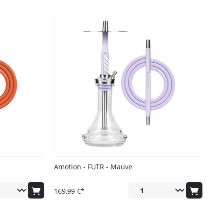
ung
zur Kenntnis genommen
Amotion - FUTR - Mauve
169,99 €*