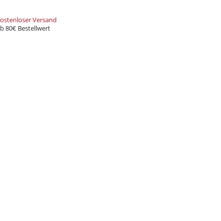
ostenloser Versand
b 80€ Bestellwert
er-Rabatt
tellung
Bestellung bei
d spare bei deiner nächsten
decke eine große Auswahl an
rten und Zubehör – alles, was du
t!
und Xkah
Anmelden