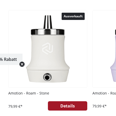
Ausverkauft
% Rabatt
Amotion - Roam - Stone
Amotion - Ro
Details
79,99 €*
79,99 €*