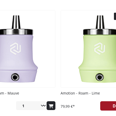
Ich habe die
Datenschutzerklär
am - Mauve
Amotion - Roam - Lime
D
79,99 €*