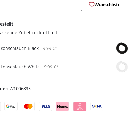
Wunschliste
estellt
passende Zubehör direkt mit
ikonschlauch Black
9,99 €*
likonschlauch White
9,99 €*
mer:
W1006895