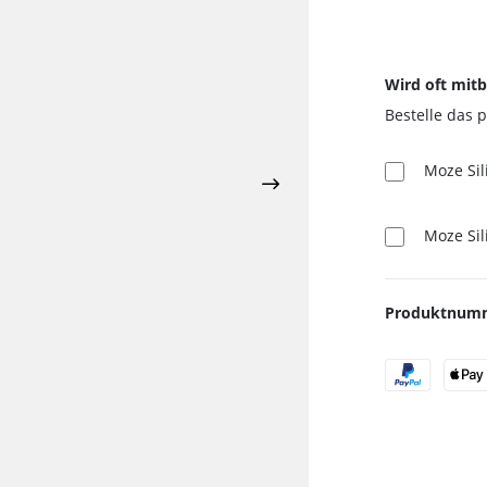
NPS
Al Massiva
Oblako
Reinigung
Union Hookah
Al Waha
Quasar
Schläuche
Y.K.A.P.
Anda
Solaris
Schlauch Zubehör
Wird oft mitb
Aqua Mentha
UPG
Untersetzer
Bestelle das 
Argileh Tobacco
Vandenberg
Ventilkugeln
Moze Sil
Babos
Voskurimsya
Banger Tobacco
Werkbund
Moze Si
Blackburn
XKAH
Blaze
Produktnum
Blyat
By Candy
Chaos
Chillma
Craftium