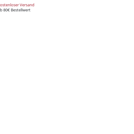
ostenloser Versand
b 80€ Bestellwert
er-Rabatt
tellung
Bestellung bei
d spare bei deiner nächsten
decke eine große Auswahl an
rten und Zubehör – alles, was du
t!
und Xkah
Anmelden