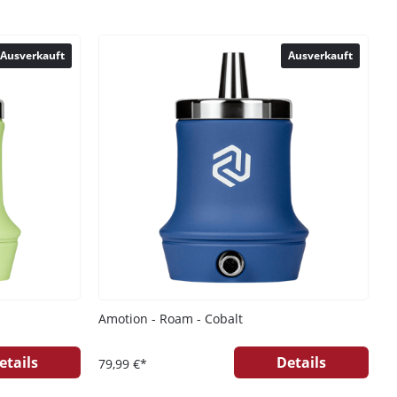
ung
zur Kenntnis genommen
Ausverkauft
Ausverkauft
Amotion - Roam - Cobalt
etails
Details
79,99 €*