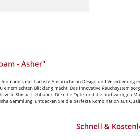
Darkside
Dschinni Tobacco
Electro Smog
HIDE
Holster
Hookain
oam - Asher"
Jent
Kismet
eifenmodell, das höchste Ansprüche an Design und Verarbeitung er
Loyal
 zu einem echten Blickfang macht. Das innovative Rauchsystem sorg
Maridan
svolle Shisha-Liebhaber. Die edle Optik und die hochwertigen Mat
isha-Sammlung. Entdecken Sie die perfekte Kombination aus Qualitä
Must H
Nameless
Nargilem
Schnell & Kostenl
Nasch Tobacco