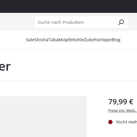
Sale
Shisha
Tabak
Köpfe
Kohle
Zubehör
Vape
Blog
er
Alite
187 Tobacco
Amotion
Naturkohle
Aufsätze
Al Fakher Hype
Amotion
27er
Cosmo Bowl
Kohleanzünder
Dichtungen
Elfliq
Blade Hookah
7Days
Darkside
Kohlekörbe
Ersatzgläser
OXVA
Darkside
Adalya
Japona
Kohlezangen
Hygienemundstücke
79,99 €
El Bomber
Afzal
KS
Schutzgitter
Kopfbauuntersetzter
Hoob
AINO Tobacco
Kong
Kopfbau Zubehör
Preise inkl. MwSt.
Mata Leon
Al Fakher
Moon
Molassefänger
Nicht meh
Moze
Al Fakher x Snoop Dogg
Moze
Mundstücke