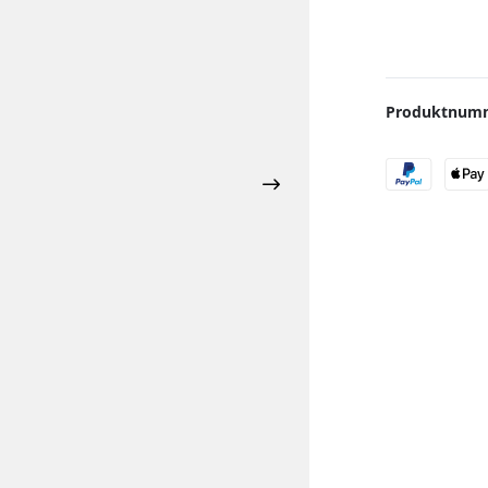
NPS
Al Massiva
Oblako
Reinigung
Union Hookah
Al Waha
Quasar
Schläuche
Y.K.A.P.
Anda
Solaris
Schlauch Zubehör
Aqua Mentha
UPG
Untersetzer
Produktnum
Argileh Tobacco
Vandenberg
Ventilkugeln
Babos
Voskurimsya
Banger Tobacco
Werkbund
Blackburn
XKAH
Blaze
Blyat
By Candy
Chaos
Chillma
Craftium