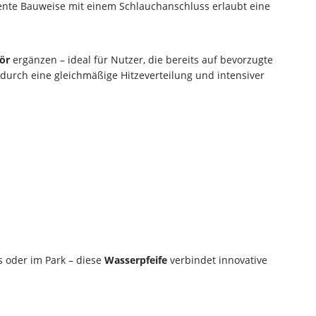
gente Bauweise mit einem Schlauchanschluss erlaubt eine
ör
ergänzen – ideal für Nutzer, die bereits auf bevorzugte
odurch eine gleichmäßige Hitzeverteilung und intensiver
er-Rabatt
tellung
Bestellung bei
d spare bei deiner nächsten
decke eine große Auswahl an
rten und Zubehör – alles, was du
t!
s oder im Park – diese
Wasserpfeife
verbindet innovative
und Xkah
Anmelden