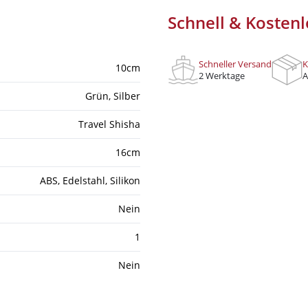
Schnell & Kostenl
Ich habe die
Datenschutzerklär
Schneller Versand
K
10cm
2 Werktage
A
Grün
, Silber
Travel Shisha
16cm
ABS
, Edelstahl
, Silikon
Nein
1
Nein