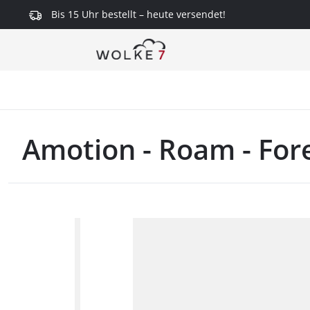
Bis 15 Uhr bestellt – heute versendet!
springen
Zur Hauptnavigation springen
Amotion - Roam - For