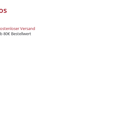
os
ung
zur Kenntnis genommen
ostenloser Versand
b 80€ Bestellwert