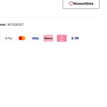
Wunschliste
mer:
W1008307