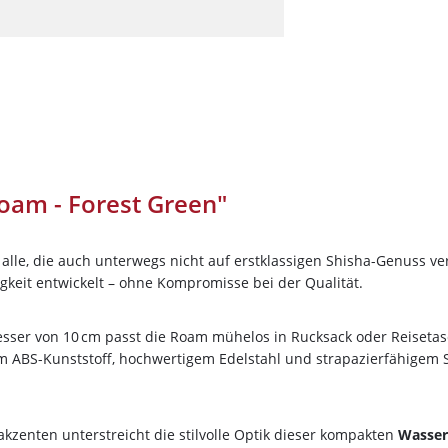
Darkside
Dschinni Tobacco
Electro Smog
HIDE
Holster
Hookain
oam - Forest Green"
Jent
Kismet
r alle, die auch unterwegs nicht auf erstklassigen Shisha-Genuss 
Loyal
gkeit entwickelt – ohne Kompromisse bei der Qualität.
Maridan
Must H
er von 10 cm passt die Roam mühelos in Rucksack oder Reisetasch
 ABS-Kunststoff, hochwertigem Edelstahl und strapazierfähigem Si
Nameless
Nargilem
Nasch Tobacco
akzenten unterstreicht die stilvolle Optik dieser kompakten
Wasser