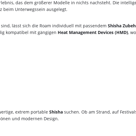
OS Tabak
ebnis, das dem größerer Modelle in nichts nachsteht. Die intelli
z beim Unterwegssein ausgelegt.
Ocean
Odinson
sind, lässt sich die Roam individuell mit passendem
Shisha Zubeh
Revoshi
dig kompatibel mit gängigen
Heat Management Devices (HMD)
, w
10%
Newslett
Savu
Sebero
auf deine Bes
Shades
Social Smoke
Sichere dir jetzt 10% Rabatt* auf deine 
Start Now
Wolke7ShishaShop.de!
Nutze unseren exklusiven Rabattcode un
stral
Bestellung in unserem Online-Shop. Ent
Theo
hochwertigen Shisha-Produkten, Tabakso
für das perfekte Shisha-Erlebnis brauchs
True Passion
hwertige, extrem portable
Shisha
suchen. Ob am Strand, auf Festival
schönen und modernen Design.
Vidavi
*Gilt nicht für Tabakwaren, Vapes, Liquid, Kohle 