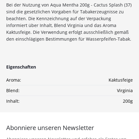
Bei der Nutzung von Aqua Mentha 200g - Cactus Splash (37)
10%
Newsletter-Rabatt
sind die gesetzlichen Vorgaben für Tabakerzeugnisse zu
beachten. Die Kennzeichnung auf der Verpackung
auf deine Bestellung
informiert über Inhalt, Blend Virginia und das Aroma
Kaktusfeige. Die Verwendung erfolgt ausschließlich gemäß
Sichere dir jetzt 10% Rabatt* auf deine Bestellung
den einschlägigen Bestimmungen für Wasserpfeifen-Tabak.
bei Wolke7ShishaShop.de!
Nutze unseren exklusiven Rabattcode und spare bei
deiner nächsten Bestellung in unserem Online-Shop.
Entdecke eine große Auswahl an hochwertigen
Eigenschaften
Shisha-Produkten, Tabaksorten und Zubehör – alles,
was du für das perfekte Shisha-Erlebnis brauchst!
Aroma:
Kaktusfeige
*Gilt nicht für Tabakwaren, Vapes, Liquid, Kohle und Xkah
Blend:
Virginia
Inhalt:
200g
Anmelden
Ich habe die
Datenschutzerklärung
zur
Abonniere unseren Newsletter
Kenntnis genommen