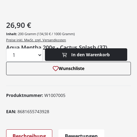
26,90 €
Inhalt:
200 Gramm
(134,50 € / 1000 Gramm)
Preise inkl. MwSt. zzgl. Versandkosten
Aqua Mentha 200g - Cactus Splash (37)
Produkt Anzahl: Gib den gewünschten Wer
In den Warenkorb
Wunschliste
Produktnummer:
W1007005
EAN:
8681655743928
Beschreibung
Bewertungen