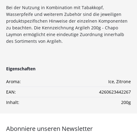
Bei der Nutzung in Kombination mit Tabakkopf,
10%
Newsletter-Rabatt
Wasserpfeife und weiterem Zubehör sind die jeweiligen
auf deine Bestellung
produktspezifischen Hinweise der einzelnen Komponenten
zu beachten. Die Kennzeichnung Argileh 200g - Chapo
Laymon ermöglicht eine eindeutige Zuordnung innerhalb
Sichere dir jetzt 10% Rabatt* auf deine Bestellung
des Sortiments von Argileh.
bei Wolke7ShishaShop.de!
Nutze unseren exklusiven Rabattcode und spare bei
deiner nächsten Bestellung in unserem Online-Shop.
Entdecke eine große Auswahl an hochwertigen
Eigenschaften
Shisha-Produkten, Tabaksorten und Zubehör – alles,
was du für das perfekte Shisha-Erlebnis brauchst!
Aroma:
Ice
, Zitrone
*Gilt nicht für Tabakwaren, Vapes, Liquid, Kohle und Xkah
EAN:
4260623442267
Inhalt:
200g
Anmelden
Ich habe die
Datenschutzerklärung
zur
Abonniere unseren Newsletter
Kenntnis genommen