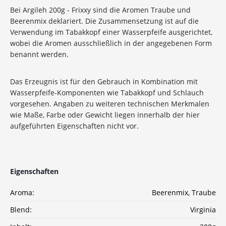
Bei Argileh 200g - Frixxy sind die Aromen Traube und
Beerenmix deklariert. Die Zusammensetzung ist auf die
Verwendung im Tabakkopf einer Wasserpfeife ausgerichtet,
wobei die Aromen ausschließlich in der angegebenen Form
10%
Newsletter-Rabatt
benannt werden.
auf deine Bestellung
Das Erzeugnis ist für den Gebrauch in Kombination mit
Sichere dir jetzt 10% Rabatt* auf deine Bestellung
Wasserpfeife-Komponenten wie Tabakkopf und Schlauch
bei Wolke7ShishaShop.de!
vorgesehen. Angaben zu weiteren technischen Merkmalen
Nutze unseren exklusiven Rabattcode und spare bei
wie Maße, Farbe oder Gewicht liegen innerhalb der hier
deiner nächsten Bestellung in unserem Online-Shop.
aufgeführten Eigenschaften nicht vor.
Entdecke eine große Auswahl an hochwertigen
Shisha-Produkten, Tabaksorten und Zubehör – alles,
was du für das perfekte Shisha-Erlebnis brauchst!
Eigenschaften
*Gilt nicht für Tabakwaren, Vapes, Liquid, Kohle und Xkah
Aroma:
Beerenmix
, Traube
Anmelden
Blend:
Virginia