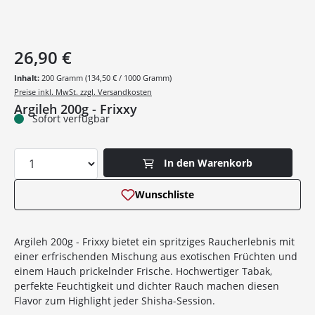
26,90 €
Inhalt:
200 Gramm
(134,50 € / 1000 Gramm)
Preise inkl. MwSt. zzgl. Versandkosten
Argileh 200g - Frixxy
Sofort verfügbar
Produkt Anzahl: Gib den gewünschten Wer
In den Warenkorb
Wunschliste
Argileh 200g - Frixxy bietet ein spritziges Raucherlebnis mit
einer erfrischenden Mischung aus exotischen Früchten und
einem Hauch prickelnder Frische. Hochwertiger Tabak,
perfekte Feuchtigkeit und dichter Rauch machen diesen
Flavor zum Highlight jeder Shisha-Session.