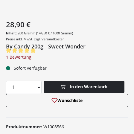
28,90 €
Inhalt:
200 Gramm
(144,50 € / 1000 Gramm)
Preise inkl. MwSt. zzgl. Versandkosten
By Candy 200g - Sweet Wonder
Durchschnittliche Bewertung von 5 von 5 Sternen
1 Bewertung
Sofort verfügbar
Produkt Anzahl: Gib den gewünschten Wer
In den Warenkorb
Wunschliste
Produktnummer:
W1008566