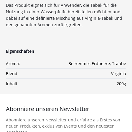
10%
Newsletter-Rabatt
Das Produkt eignet sich für Anwender, die Tabak für die
Nutzung in einer Wasserpfeife bereitstellen möchten und
auf deine Bestellung
dabei auf eine definierte Mischung aus Virginia-Tabak und
den genannten Aromen zurückgreifen.
Sichere dir jetzt 10% Rabatt* auf deine Bestellung
bei Wolke7ShishaShop.de!
Nutze unseren exklusiven Rabattcode und spare bei
deiner nächsten Bestellung in unserem Online-Shop.
Eigenschaften
Entdecke eine große Auswahl an hochwertigen
Shisha-Produkten, Tabaksorten und Zubehör – alles,
Aroma:
Beerenmix
, Erdbeere
, Traube
was du für das perfekte Shisha-Erlebnis brauchst!
Blend:
Virginia
*Gilt nicht für Tabakwaren, Vapes, Liquid, Kohle und Xkah
Inhalt:
200g
Anmelden
Abonniere unseren Newsletter
Ich habe die
Datenschutzerklärung
zur
Kenntnis genommen
Abonniere unseren Newsletter und erfahre als Erstes von
neuen Produkten, exklusiven Events und den neuesten