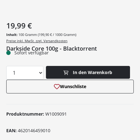
19,99 €
Inhalt:
100 Gramm
(199,90 € / 1000 Gramm)
Preise inkl. MwSt. zzgl. Versandkosten
Darkside Core 100g - Blacktorrent
Sofort verfügbar
Produkt Anzahl: Gib den gewünschten Wer
In den Warenkorb
Wunschliste
Produktnummer:
W1009091
EAN:
4620146459010