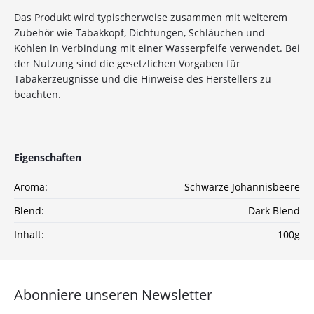
Das Produkt wird typischerweise zusammen mit weiterem
10%
Newsletter-Rabatt
Zubehör wie Tabakkopf, Dichtungen, Schläuchen und
auf deine Bestellung
Kohlen in Verbindung mit einer Wasserpfeife verwendet. Bei
der Nutzung sind die gesetzlichen Vorgaben für
Tabakerzeugnisse und die Hinweise des Herstellers zu
Sichere dir jetzt 10% Rabatt* auf deine Bestellung
beachten.
bei Wolke7ShishaShop.de!
Nutze unseren exklusiven Rabattcode und spare bei
deiner nächsten Bestellung in unserem Online-Shop.
Entdecke eine große Auswahl an hochwertigen
Eigenschaften
Shisha-Produkten, Tabaksorten und Zubehör – alles,
was du für das perfekte Shisha-Erlebnis brauchst!
Aroma:
Schwarze Johannisbeere
*Gilt nicht für Tabakwaren, Vapes, Liquid, Kohle und Xkah
Blend:
Dark Blend
Inhalt:
100g
Anmelden
Ich habe die
Datenschutzerklärung
zur
Abonniere unseren Newsletter
Kenntnis genommen