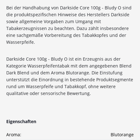
Bei der Handhabung von Darkside Core 100g - Bludy O sind
die produktspezifischen Hinweise des Herstellers Darkside
sowie allgemeine Vorgaben zum Umgang mit
Tabakerzeugnissen zu beachten. Dazu zählt insbesondere
eine sachgemäße Vorbereitung des Tabakkopfes und der
10%
Newsletter-Rabatt
Wasserpfeife.
auf deine Bestellung
Darkside Core 100g - Bludy O ist ein Erzeugnis aus der
Sichere dir jetzt 10% Rabatt* auf deine Bestellung
Kategorie Wasserpfeifentabak mit dem angegebenen Blend
bei Wolke7ShishaShop.de!
Dark Blend und dem Aroma Blutorange. Die Einstufung
Nutze unseren exklusiven Rabattcode und spare bei
unterstützt die Einordnung in bestehende Produktsegmente
deiner nächsten Bestellung in unserem Online-Shop.
rund um Wasserpfeife und Tabakkopf, ohne weitere
Entdecke eine große Auswahl an hochwertigen
qualitative oder sensorische Bewertung.
Shisha-Produkten, Tabaksorten und Zubehör – alles,
was du für das perfekte Shisha-Erlebnis brauchst!
*Gilt nicht für Tabakwaren, Vapes, Liquid, Kohle und Xkah
Eigenschaften
Anmelden
Aroma:
Blutorange