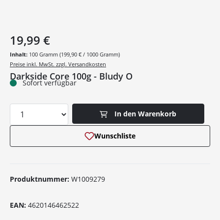
19,99 €
Inhalt:
100 Gramm
(199,90 € / 1000 Gramm)
Preise inkl. MwSt. zzgl. Versandkosten
Darkside Core 100g - Bludy O
Sofort verfügbar
Produkt Anzahl: Gib den gewünschten Wer
In den Warenkorb
Wunschliste
Produktnummer:
W1009279
EAN:
4620146462522