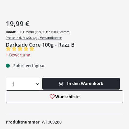
19,99 €
Inhalt:
100 Gramm
(199,90 € / 1000 Gramm)
Preise inkl. MwSt. zzgl. Versandkosten
Darkside Core 100g - Razz B
Durchschnittliche Bewertung von 5 von 5 Sternen
1 Bewertung
Sofort verfügbar
Produkt Anzahl: Gib den gewünschten Wer
In den Warenkorb
Wunschliste
Produktnummer:
W1009280