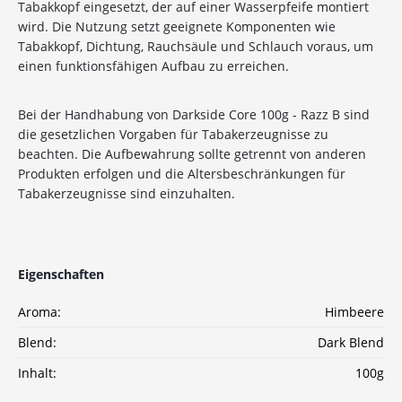
Tabakkopf eingesetzt, der auf einer Wasserpfeife montiert
wird. Die Nutzung setzt geeignete Komponenten wie
Tabakkopf, Dichtung, Rauchsäule und Schlauch voraus, um
10%
Newsletter-Rabatt
einen funktionsfähigen Aufbau zu erreichen.
auf deine Bestellung
Bei der Handhabung von Darkside Core 100g - Razz B sind
die gesetzlichen Vorgaben für Tabakerzeugnisse zu
Sichere dir jetzt 10% Rabatt* auf deine Bestellung
beachten. Die Aufbewahrung sollte getrennt von anderen
bei Wolke7ShishaShop.de!
Produkten erfolgen und die Altersbeschränkungen für
Nutze unseren exklusiven Rabattcode und spare bei
Tabakerzeugnisse sind einzuhalten.
deiner nächsten Bestellung in unserem Online-Shop.
Entdecke eine große Auswahl an hochwertigen
Shisha-Produkten, Tabaksorten und Zubehör – alles,
was du für das perfekte Shisha-Erlebnis brauchst!
Eigenschaften
*Gilt nicht für Tabakwaren, Vapes, Liquid, Kohle und Xkah
Aroma:
Himbeere
Blend:
Anmelden
Dark Blend
Inhalt:
100g
Ich habe die
Datenschutzerklärung
zur