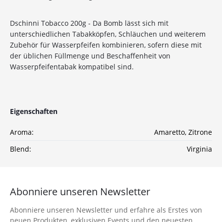
10%
Newsletter-Rabatt
Dschinni Tobacco 200g - Da Bomb lässt sich mit
auf deine Bestellung
unterschiedlichen Tabakköpfen, Schläuchen und weiterem
Zubehör für Wasserpfeifen kombinieren, sofern diese mit
Sichere dir jetzt 10% Rabatt* auf deine Bestellung
der üblichen Füllmenge und Beschaffenheit von
bei Wolke7ShishaShop.de!
Wasserpfeifentabak kompatibel sind.
Nutze unseren exklusiven Rabattcode und spare bei
deiner nächsten Bestellung in unserem Online-Shop.
Entdecke eine große Auswahl an hochwertigen
Shisha-Produkten, Tabaksorten und Zubehör – alles,
Eigenschaften
was du für das perfekte Shisha-Erlebnis brauchst!
Aroma:
Amaretto
, Zitrone
*Gilt nicht für Tabakwaren, Vapes, Liquid, Kohle und Xkah
Blend:
Virginia
Anmelden
Ich habe die
Datenschutzerklärung
zur
Abonniere unseren Newsletter
Kenntnis genommen
Abonniere unseren Newsletter und erfahre als Erstes von
neuen Produkten, exklusiven Events und den neuesten