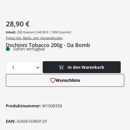
28,90 €
Inhalt:
200 Gramm
(144,50 € / 1000 Gramm)
Preise inkl. MwSt. zzgl. Versandkosten
Dschinni Tobacco 200g - Da Bomb
Sofort verfügbar
Produkt Anzahl: Gib den gewünschten Wer
In den Warenkorb
Wunschliste
Produktnummer:
W1008358
EAN:
4260616960129