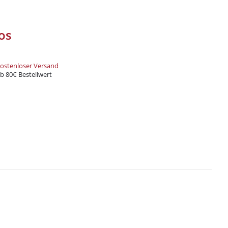
decke eine große Auswahl an
rten und Zubehör – alles, was du
t!
os
und Xkah
ostenloser Versand
Anmelden
b 80€ Bestellwert
ung
zur Kenntnis genommen