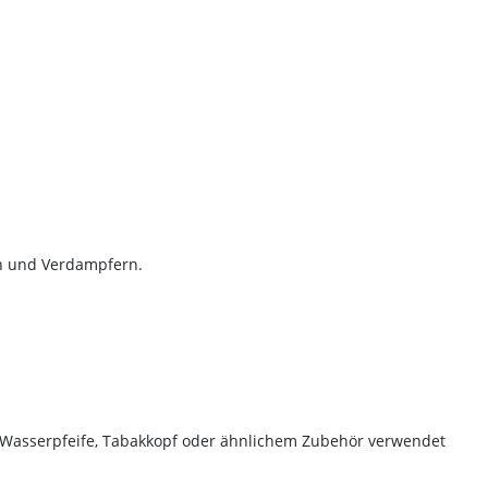
ten und Verdampfern.
er-Rabatt
tellung
Bestellung bei
von Wasserpfeife, Tabakkopf oder ähnlichem Zubehör verwendet
d spare bei deiner nächsten