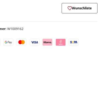
Wunschliste
mer:
W1009162