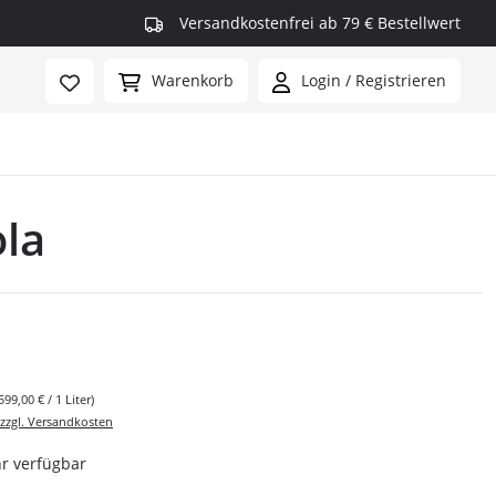
Versandkostenfrei ab 79 € Bestellwert
Warenkorb
Login / Registrieren
ola
rmax
599,00 € / 1 Liter)
 zzgl. Versandkosten
r verfügbar