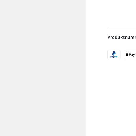
NPS
Al Massiva
Oblako
Reinigung
Union Hookah
Al Waha
Quasar
Schläuche
Y.K.A.P.
Anda
Solaris
Schlauch Zubehör
Aqua Mentha
UPG
Untersetzer
Produktnum
Argileh Tobacco
Vandenberg
Ventilkugeln
Babos
Voskurimsya
Banger Tobacco
Werkbund
Blackburn
XKAH
Blaze
Blyat
By Candy
Chaos
Chillma
Craftium