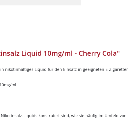
Darkside
Dschinni Tobacco
Electro Smog
HIDE
Holster
Hookain
tinsalz Liquid 10mg/ml - Cherry Cola"
Jent
Kismet
t ein nikotinhaltiges Liquid für den Einsatz in geeigneten E-Zigaret
Loyal
10%
Newslett
Maridan
 10mg/ml.
auf deine Bes
Must H
Nameless
Sichere dir jetzt 10% Rabatt* auf deine 
Nargilem
 Nikotinsalz-Liquids konstruiert sind, wie sie häufig im Umfeld 
Wolke7ShishaShop.de!
Nasch Tobacco
Nutze unseren exklusiven Rabattcode un