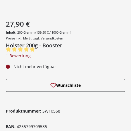
27,90 €
Inhalt:
200 Gramm
(139,50 € / 1000 Gramm)
Preise inkl. MwSt. zzgl. Versandkosten
Holster 200g - Booster
Durchschnittliche Bewertung von 5 von 5 Sternen
1 Bewertung
Nicht mehr verfügbar
Wunschliste
Produktnummer:
SW10568
EAN:
4255799709535