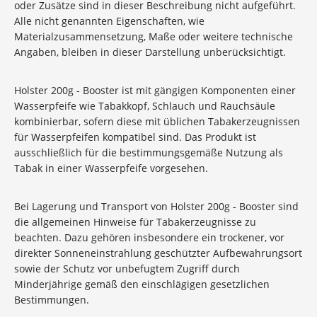
oder Zusätze sind in dieser Beschreibung nicht aufgeführt.
Alle nicht genannten Eigenschaften, wie
Materialzusammensetzung, Maße oder weitere technische
Angaben, bleiben in dieser Darstellung unberücksichtigt.
Holster 200g - Booster ist mit gängigen Komponenten einer
10%
Newsletter-Rabatt
Wasserpfeife wie Tabakkopf, Schlauch und Rauchsäule
kombinierbar, sofern diese mit üblichen Tabakerzeugnissen
auf deine Bestellung
für Wasserpfeifen kompatibel sind. Das Produkt ist
ausschließlich für die bestimmungsgemäße Nutzung als
Sichere dir jetzt 10% Rabatt* auf deine Bestellung
Tabak in einer Wasserpfeife vorgesehen.
bei Wolke7ShishaShop.de!
Nutze unseren exklusiven Rabattcode und spare bei
Bei Lagerung und Transport von Holster 200g - Booster sind
deiner nächsten Bestellung in unserem Online-Shop.
die allgemeinen Hinweise für Tabakerzeugnisse zu
Entdecke eine große Auswahl an hochwertigen
beachten. Dazu gehören insbesondere ein trockener, vor
Shisha-Produkten, Tabaksorten und Zubehör – alles,
direkter Sonneneinstrahlung geschützter Aufbewahrungsort
was du für das perfekte Shisha-Erlebnis brauchst!
sowie der Schutz vor unbefugtem Zugriff durch
Minderjährige gemäß den einschlägigen gesetzlichen
*Gilt nicht für Tabakwaren, Vapes, Liquid, Kohle und Xkah
Bestimmungen.