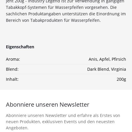
10%
Newsletter-Rabatt
Jent 200g - Industry Legend ist zur Verwendung in gängigen
Tabakkopf-Systemen für Wasserpfeifen vorgesehen. Die
auf deine Bestellung
sachlichen Produktangaben unterstützen die Einordnung im
Bereich von Tabakprodukten für Wasserpfeifen.
Sichere dir jetzt 10% Rabatt* auf deine Bestellung
bei Wolke7ShishaShop.de!
Nutze unseren exklusiven Rabattcode und spare bei
deiner nächsten Bestellung in unserem Online-Shop.
Eigenschaften
Entdecke eine große Auswahl an hochwertigen
Shisha-Produkten, Tabaksorten und Zubehör – alles,
Aroma:
Anis
, Apfel
, Pfirsich
was du für das perfekte Shisha-Erlebnis brauchst!
Blend:
Dark Blend
, Virginia
*Gilt nicht für Tabakwaren, Vapes, Liquid, Kohle und Xkah
Inhalt:
200g
Anmelden
Abonniere unseren Newsletter
Ich habe die
Datenschutzerklärung
zur
Kenntnis genommen
Abonniere unseren Newsletter und erfahre als Erstes von
neuen Produkten, exklusiven Events und den neuesten
Angeboten.