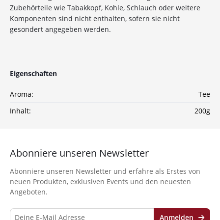
auf deine Bestellung
Zubehörteile wie Tabakkopf, Kohle, Schlauch oder weitere
Komponenten sind nicht enthalten, sofern sie nicht
gesondert angegeben werden.
Sichere dir jetzt 10% Rabatt* auf deine Bestellung
bei Wolke7ShishaShop.de!
Nutze unseren exklusiven Rabattcode und spare bei
deiner nächsten Bestellung in unserem Online-Shop.
Eigenschaften
Entdecke eine große Auswahl an hochwertigen
Shisha-Produkten, Tabaksorten und Zubehör – alles,
Aroma:
Tee
was du für das perfekte Shisha-Erlebnis brauchst!
Inhalt:
200g
*Gilt nicht für Tabakwaren, Vapes, Liquid, Kohle und Xkah
Anmelden
Abonniere unseren Newsletter
Ich habe die
Datenschutzerklärung
zur
Abonniere unseren Newsletter und erfahre als Erstes von
Kenntnis genommen
neuen Produkten, exklusiven Events und den neuesten
Angeboten.
Anmelden