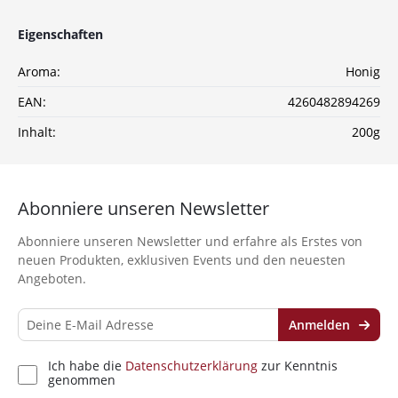
Sichere dir jetzt 10% Rabatt* auf deine Bestellung
Eigenschaften
bei Wolke7ShishaShop.de!
Nutze unseren exklusiven Rabattcode und spare bei
Aroma:
Honig
deiner nächsten Bestellung in unserem Online-Shop.
Entdecke eine große Auswahl an hochwertigen
EAN:
4260482894269
Shisha-Produkten, Tabaksorten und Zubehör – alles,
Inhalt:
200g
was du für das perfekte Shisha-Erlebnis brauchst!
*Gilt nicht für Tabakwaren, Vapes, Liquid, Kohle und Xkah
Abonniere unseren Newsletter
Anmelden
Abonniere unseren Newsletter und erfahre als Erstes von
neuen Produkten, exklusiven Events und den neuesten
Ich habe die
Datenschutzerklärung
zur
Angeboten.
Kenntnis genommen
Anmelden
Ich habe die
Datenschutzerklärung
zur Kenntnis
genommen