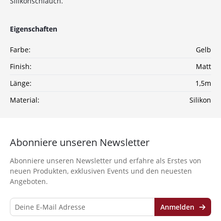
Silikonschlauch.
*Gilt nicht für Tabakwaren, Vapes, Liquid, Kohle und Xkah
Anmelden
Eigenschaften
Farbe:
Gelb
Ich habe die
Datenschutzerklärung
zur
Kenntnis genommen
Finish:
Matt
Länge:
1,5m
Material:
Silikon
Abonniere unseren Newsletter
Abonniere unseren Newsletter und erfahre als Erstes von
neuen Produkten, exklusiven Events und den neuesten
Angeboten.
Anmelden