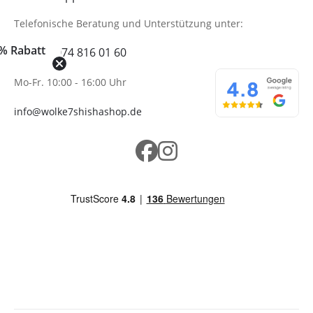
Telefonische Beratung
und Unterstützung unter:
% Rabatt
+49 (0)6074 816 01 60
Mo-Fr. 10:00 - 16:00 Uhr
info@wolke7shishashop.de