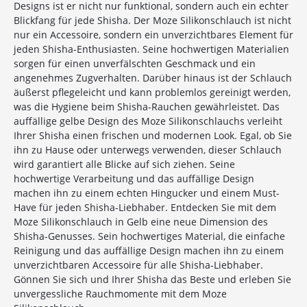
Designs ist er nicht nur funktional, sondern auch ein echter
Blickfang für jede Shisha. Der Moze Silikonschlauch ist nicht
nur ein Accessoire, sondern ein unverzichtbares Element für
jeden Shisha-Enthusiasten. Seine hochwertigen Materialien
sorgen für einen unverfälschten Geschmack und ein
angenehmes Zugverhalten. Darüber hinaus ist der Schlauch
äußerst pflegeleicht und kann problemlos gereinigt werden,
was die Hygiene beim Shisha-Rauchen gewährleistet. Das
auffällige gelbe Design des Moze Silikonschlauchs verleiht
10%
Newsletter-Rabatt
Ihrer Shisha einen frischen und modernen Look. Egal, ob Sie
ihn zu Hause oder unterwegs verwenden, dieser Schlauch
auf deine Bestellung
wird garantiert alle Blicke auf sich ziehen. Seine
hochwertige Verarbeitung und das auffällige Design
Sichere dir jetzt 10% Rabatt* auf deine Bestellung
machen ihn zu einem echten Hingucker und einem Must-
bei Wolke7ShishaShop.de!
Have für jeden Shisha-Liebhaber. Entdecken Sie mit dem
Nutze unseren exklusiven Rabattcode und spare bei
Moze Silikonschlauch in Gelb eine neue Dimension des
deiner nächsten Bestellung in unserem Online-Shop.
Shisha-Genusses. Sein hochwertiges Material, die einfache
Entdecke eine große Auswahl an hochwertigen
Reinigung und das auffällige Design machen ihn zu einem
Shisha-Produkten, Tabaksorten und Zubehör – alles,
unverzichtbaren Accessoire für alle Shisha-Liebhaber.
was du für das perfekte Shisha-Erlebnis brauchst!
Gönnen Sie sich und Ihrer Shisha das Beste und erleben Sie
unvergessliche Rauchmomente mit dem Moze