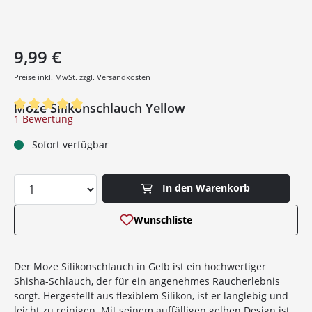
9,99 €
Preise inkl. MwSt. zzgl. Versandkosten
Moze Silikonschlauch Yellow
Durchschnittliche Bewertung von 5 von 5 Sternen
1 Bewertung
Sofort verfügbar
Produkt Anzahl: Gib den gewünschten Wer
In den Warenkorb
Wunschliste
Der Moze Silikonschlauch in Gelb ist ein hochwertiger
Shisha-Schlauch, der für ein angenehmes Raucherlebnis
sorgt. Hergestellt aus flexiblem Silikon, ist er langlebig und
leicht zu reinigen. Mit seinem auffälligen gelben Design ist