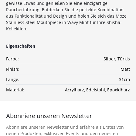
gewisse Etwas und genießen Sie eine einzigartige
10%
Newsletter-Rabatt
Raucherfahrung. Entdecken Sie die perfekte Kombination
auf deine Bestellung
aus Funktionalität und Design und holen Sie sich das Moze
Stainless Steel Mouthpiece in Wavy Mint für Ihre Shisha-
Kollektion.
Sichere dir jetzt 10% Rabatt* auf deine Bestellung
bei Wolke7ShishaShop.de!
Nutze unseren exklusiven Rabattcode und spare bei
Eigenschaften
deiner nächsten Bestellung in unserem Online-Shop.
Entdecke eine große Auswahl an hochwertigen
Farbe:
Silber
, Türkis
Shisha-Produkten, Tabaksorten und Zubehör – alles,
Finish:
Matt
was du für das perfekte Shisha-Erlebnis brauchst!
Länge:
31cm
*Gilt nicht für Tabakwaren, Vapes, Liquid, Kohle und Xkah
Material:
Acrylharz
, Edelstahl
, Epoxidharz
Anmelden
Ich habe die
Datenschutzerklärung
zur
Abonniere unseren Newsletter
Kenntnis genommen
Abonniere unseren Newsletter und erfahre als Erstes von
neuen Produkten, exklusiven Events und den neuesten