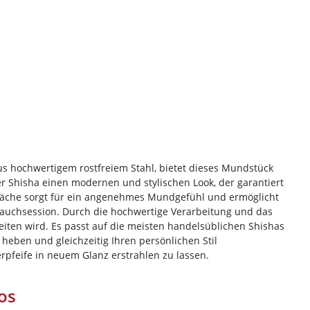
aus hochwertigem rostfreiem Stahl, bietet dieses Mundstück
er-Rabatt
er Shisha einen modernen und stylischen Look, der garantiert
berfläche sorgt für ein angenehmes Mundgefühl und ermöglicht
tellung
e Rauchsession. Durch die hochwertige Verarbeitung und das
eiten wird. Es passt auf die meisten handelsüblichen Shishas
heben und gleichzeitig Ihren persönlichen Stil
Bestellung bei
erpfeife in neuem Glanz erstrahlen zu lassen.
d spare bei deiner nächsten
os
decke eine große Auswahl an