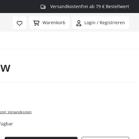
Versandkostenfrei ab 79 € Bestellwert
Warenkorb
Login / Registrieren
ow
rmax
 zzgl. Versandkosten
fügbar