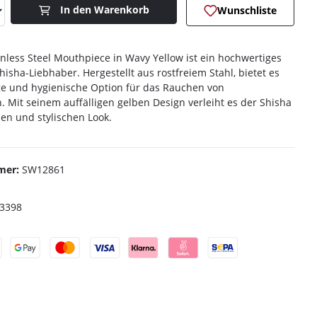
Anzahl: Gib den gewünschten Wert ein o
In den Warenkorb
Wunschliste
nless Steel Mouthpiece in Wavy Yellow ist ein hochwertiges
isha-Liebhaber. Hergestellt aus rostfreiem Stahl, bietet es
ge und hygienische Option für das Rauchen von
. Mit seinem auffälligen gelben Design verleiht es der Shisha
n und stylischen Look.
mer:
SW12861
3398