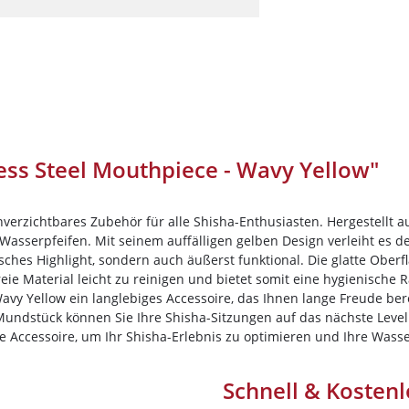
Darkside
Dschinni Tobacco
Electro Smog
HIDE
Holster
Hookain
ss Steel Mouthpiece - Wavy Yellow"
Jent
Kismet
nverzichtbares Zubehör für alle Shisha-Enthusiasten. Hergestellt 
10%
Newslett
Loyal
asserpfeifen. Mit seinem auffälligen gelben Design verleiht es d
ptisches Highlight, sondern auch äußerst funktional. Die glatte O
auf deine Bes
Maridan
reie Material leicht zu reinigen und bietet somit eine hygienisch
Wavy Yellow ein langlebiges Accessoire, das Ihnen lange Freude ber
Must H
 Mundstück können Sie Ihre Shisha-Sitzungen auf das nächste Level 
Nameless
Sichere dir jetzt 10% Rabatt* auf deine 
he Accessoire, um Ihr Shisha-Erlebnis zu optimieren und Ihre Wass
Wolke7ShishaShop.de!
Nargilem
Nutze unseren exklusiven Rabattcode un
Schnell & Kostenl
Nasch Tobacco
Bestellung in unserem Online-Shop. Ent