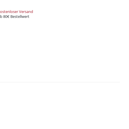
rten und Zubehör – alles, was du
t!
ostenloser Versand
b 80€ Bestellwert
und Xkah
Anmelden
ung
zur Kenntnis genommen