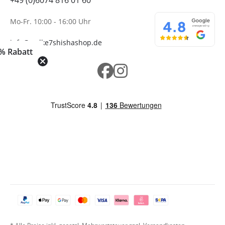
+49 (0)6074 816 01 60
Mo-Fr. 10:00 - 16:00 Uhr
info@wolke7shishashop.de
% Rabatt