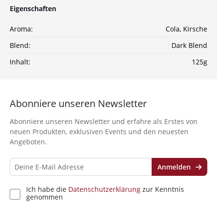
Eigenschaften
Sichere dir jetzt 10% Rabatt* auf deine Bestellung
bei Wolke7ShishaShop.de!
Aroma:
Cola
, Kirsche
Nutze unseren exklusiven Rabattcode und spare bei
deiner nächsten Bestellung in unserem Online-Shop.
Blend:
Dark Blend
Entdecke eine große Auswahl an hochwertigen
Shisha-Produkten, Tabaksorten und Zubehör – alles,
Inhalt:
125g
was du für das perfekte Shisha-Erlebnis brauchst!
*Gilt nicht für Tabakwaren, Vapes, Liquid, Kohle und Xkah
Abonniere unseren Newsletter
Anmelden
Abonniere unseren Newsletter und erfahre als Erstes von
neuen Produkten, exklusiven Events und den neuesten
Ich habe die
Datenschutzerklärung
zur
Angeboten.
Kenntnis genommen
Anmelden
Ich habe die
Datenschutzerklärung
zur Kenntnis
genommen