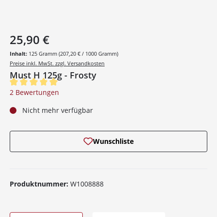
25,90 €
Inhalt:
125 Gramm
(207,20 € / 1000 Gramm)
Preise inkl. MwSt. zzgl. Versandkosten
Must H 125g - Frosty
Durchschnittliche Bewertung von 5 von 5 Sternen
2 Bewertungen
Nicht mehr verfügbar
Wunschliste
Produktnummer:
W1008888