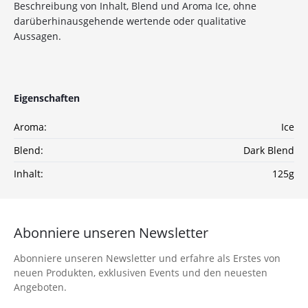
Beschreibung von Inhalt, Blend und Aroma Ice, ohne
auf deine Bestellung
darüberhinausgehende wertende oder qualitative
Aussagen.
Sichere dir jetzt 10% Rabatt* auf deine Bestellung
bei Wolke7ShishaShop.de!
Nutze unseren exklusiven Rabattcode und spare bei
Eigenschaften
deiner nächsten Bestellung in unserem Online-Shop.
Entdecke eine große Auswahl an hochwertigen
Aroma:
Ice
Shisha-Produkten, Tabaksorten und Zubehör – alles,
was du für das perfekte Shisha-Erlebnis brauchst!
Blend:
Dark Blend
*Gilt nicht für Tabakwaren, Vapes, Liquid, Kohle und Xkah
Inhalt:
125g
Anmelden
Abonniere unseren Newsletter
Ich habe die
Datenschutzerklärung
zur
Abonniere unseren Newsletter und erfahre als Erstes von
Kenntnis genommen
neuen Produkten, exklusiven Events und den neuesten
Angeboten.