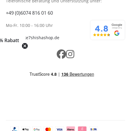
Telefonische Beratung
und Unterstützung unter:
+49 (0)6074 816 01 60
Mo-Fr. 10:00 - 16:00 Uhr
info@wolke7shishashop.de
% Rabatt