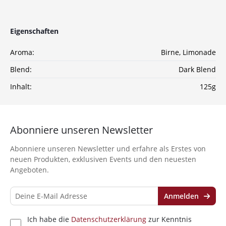
Sichere dir jetzt 10% Rabatt* auf deine Bestellung
Eigenschaften
bei Wolke7ShishaShop.de!
Nutze unseren exklusiven Rabattcode und spare bei
Aroma:
Birne
, Limonade
deiner nächsten Bestellung in unserem Online-Shop.
Entdecke eine große Auswahl an hochwertigen
Blend:
Dark Blend
Shisha-Produkten, Tabaksorten und Zubehör – alles,
was du für das perfekte Shisha-Erlebnis brauchst!
Inhalt:
125g
*Gilt nicht für Tabakwaren, Vapes, Liquid, Kohle und Xkah
Abonniere unseren Newsletter
Anmelden
Abonniere unseren Newsletter und erfahre als Erstes von
Ich habe die
Datenschutzerklärung
zur
neuen Produkten, exklusiven Events und den neuesten
Kenntnis genommen
Angeboten.
Anmelden
Ich habe die
Datenschutzerklärung
zur Kenntnis