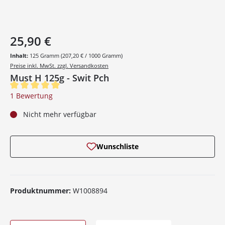
25,90 €
Inhalt:
125 Gramm
(207,20 € / 1000 Gramm)
Preise inkl. MwSt. zzgl. Versandkosten
Must H 125g - Swit Pch
Durchschnittliche Bewertung von 5 von 5 Sternen
1 Bewertung
Nicht mehr verfügbar
Wunschliste
Produktnummer:
W1008894