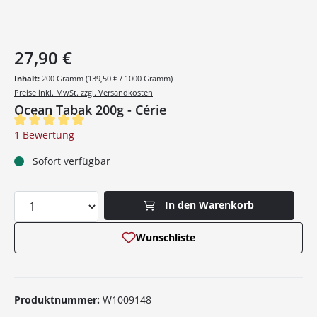
27,90 €
Inhalt:
200 Gramm
(139,50 € / 1000 Gramm)
Preise inkl. MwSt. zzgl. Versandkosten
Ocean Tabak 200g - Cérie
Durchschnittliche Bewertung von 5 von 5 Sternen
1 Bewertung
Sofort verfügbar
Produkt Anzahl: Gib den gewünschten Wer
In den Warenkorb
Wunschliste
Produktnummer:
W1009148