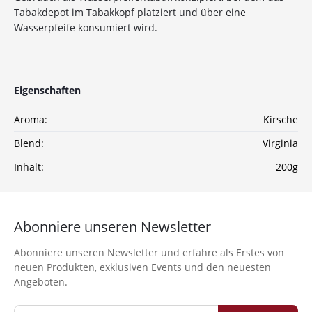
Tabakdepot im Tabakkopf platziert und über eine
auf deine Bestellung
Wasserpfeife konsumiert wird.
Sichere dir jetzt 10% Rabatt* auf deine Bestellung
bei Wolke7ShishaShop.de!
Nutze unseren exklusiven Rabattcode und spare bei
Eigenschaften
deiner nächsten Bestellung in unserem Online-Shop.
Entdecke eine große Auswahl an hochwertigen
Aroma:
Kirsche
Shisha-Produkten, Tabaksorten und Zubehör – alles,
was du für das perfekte Shisha-Erlebnis brauchst!
Blend:
Virginia
Inhalt:
200g
*Gilt nicht für Tabakwaren, Vapes, Liquid, Kohle und Xkah
Anmelden
Abonniere unseren Newsletter
Ich habe die
Datenschutzerklärung
zur
Abonniere unseren Newsletter und erfahre als Erstes von
Kenntnis genommen
neuen Produkten, exklusiven Events und den neuesten
Angeboten.