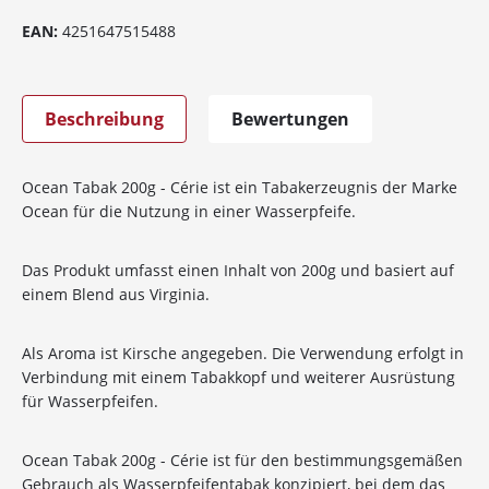
EAN:
4251647515488
Beschreibung
Bewertungen
Ocean Tabak 200g - Cérie ist ein Tabakerzeugnis der Marke
Ocean für die Nutzung in einer Wasserpfeife.
Das Produkt umfasst einen Inhalt von 200g und basiert auf
einem Blend aus Virginia.
Als Aroma ist Kirsche angegeben. Die Verwendung erfolgt in
Verbindung mit einem Tabakkopf und weiterer Ausrüstung
für Wasserpfeifen.
Ocean Tabak 200g - Cérie ist für den bestimmungsgemäßen
10%
Newsletter-Rabatt
Gebrauch als Wasserpfeifentabak konzipiert, bei dem das