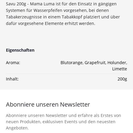
10%
Newsletter-Rabatt
Savu 200g - Mama Luma ist für den Einsatz in gängigen
auf deine Bestellung
Systemen für Wasserpfeifen vorgesehen, bei denen
Tabakerzeugnisse in einem Tabakkopf platziert und über
dafür vorgesehene Elemente erhitzt werden.
Sichere dir jetzt 10% Rabatt* auf deine Bestellung
bei Wolke7ShishaShop.de!
Nutze unseren exklusiven Rabattcode und spare bei
deiner nächsten Bestellung in unserem Online-Shop.
Eigenschaften
Entdecke eine große Auswahl an hochwertigen
Shisha-Produkten, Tabaksorten und Zubehör – alles,
Aroma:
Blutorange
, Grapefruit
, Holunder
,
was du für das perfekte Shisha-Erlebnis brauchst!
Limette
*Gilt nicht für Tabakwaren, Vapes, Liquid, Kohle und Xkah
Inhalt:
200g
Anmelden
Abonniere unseren Newsletter
Ich habe die
Datenschutzerklärung
zur
Kenntnis genommen
Abonniere unseren Newsletter und erfahre als Erstes von
neuen Produkten, exklusiven Events und den neuesten
Angeboten.