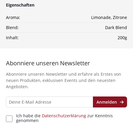
Eigenschaften
Sichere dir jetzt 10% Rabatt* auf deine Bestellung
bei Wolke7ShishaShop.de!
Aroma:
Limonade
, Zitrone
Nutze unseren exklusiven Rabattcode und spare bei
deiner nächsten Bestellung in unserem Online-Shop.
Blend:
Dark Blend
Entdecke eine große Auswahl an hochwertigen
Shisha-Produkten, Tabaksorten und Zubehör – alles,
Inhalt:
200g
was du für das perfekte Shisha-Erlebnis brauchst!
*Gilt nicht für Tabakwaren, Vapes, Liquid, Kohle und Xkah
Abonniere unseren Newsletter
Anmelden
Abonniere unseren Newsletter und erfahre als Erstes von
neuen Produkten, exklusiven Events und den neuesten
Ich habe die
Datenschutzerklärung
zur
Angeboten.
Kenntnis genommen
Anmelden
Ich habe die
Datenschutzerklärung
zur Kenntnis
genommen