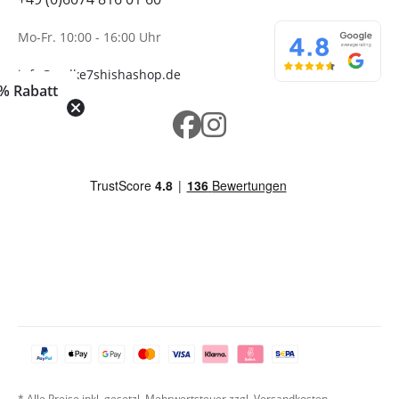
Mo-Fr. 10:00 - 16:00 Uhr
info@wolke7shishashop.de
% Rabatt
* Alle Preise inkl. gesetzl. Mehrwertsteuer zzgl. Versandkosten