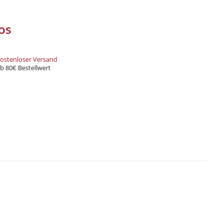
rten und Zubehör – alles, was du
t!
os
und Xkah
ostenloser Versand
Anmelden
b 80€ Bestellwert
ung
zur Kenntnis genommen