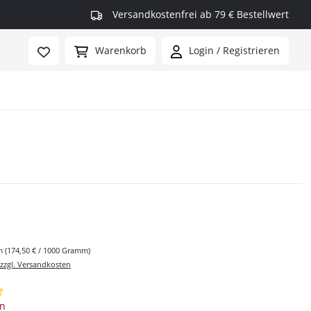
Versandkostenfrei ab 79 € Bestellwert
Warenkorb
Login / Registrieren
rmax
mm
(174,50 € / 1000 Gramm)
 zzgl. Versandkosten
iche Bewertung von 5 von 5 Sternen
en