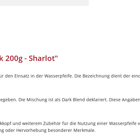
Darkside
Dschinni Tobacco
Electro Smog
HIDE
Holster
Hookain
 200g - Sharlot"
Jent
Kismet
ür den Einsatz in der Wasserpfeife. Die Bezeichnung dient der ein
10%
Newslett
Loyal
Maridan
auf deine Bes
gegeben. Die Mischung ist als Dark Blend deklariert. Diese Angab
Must H
Nameless
Sichere dir jetzt 10% Rabatt* auf deine 
Nargilem
bakkopf und weiterem Zubehör für die Nutzung einer Wasserpfeife 
Wolke7ShishaShop.de!
ung oder Hervorhebung besonderer Merkmale.
Nasch Tobacco
Nutze unseren exklusiven Rabattcode un
Bestellung in unserem Online-Shop. Ent