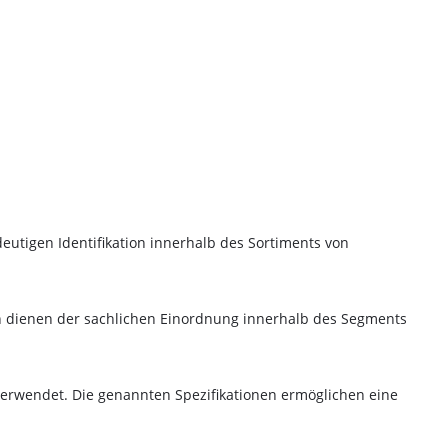
deutigen Identifikation innerhalb des Sortiments von
er-Rabatt
tellung
en dienen der sachlichen Einordnung innerhalb des Segments
Bestellung bei
verwendet. Die genannten Spezifikationen ermöglichen eine
d spare bei deiner nächsten
decke eine große Auswahl an