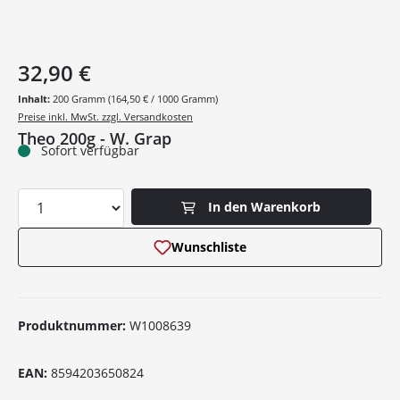
32,90 €
Inhalt:
200 Gramm
(164,50 € / 1000 Gramm)
Preise inkl. MwSt. zzgl. Versandkosten
Theo 200g - W. Grap
Sofort verfügbar
Produkt Anzahl: Gib den gewünschten Wer
In den Warenkorb
Wunschliste
Produktnummer:
W1008639
EAN:
8594203650824