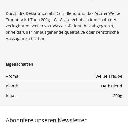
10%
Newsletter-Rabatt
Durch die Deklaration als Dark Blend und das Aroma Weiße
auf deine Bestellung
Traube wird Theo 200g - W. Grap technisch innerhalb der
verfügbaren Sorten von Wasserpfeifentabak abgegrenzt,
ohne darüber hinausgehende qualitative oder sensorische
Sichere dir jetzt 10% Rabatt* auf deine Bestellung
Aussagen zu treffen.
bei Wolke7ShishaShop.de!
Nutze unseren exklusiven Rabattcode und spare bei
deiner nächsten Bestellung in unserem Online-Shop.
Entdecke eine große Auswahl an hochwertigen
Eigenschaften
Shisha-Produkten, Tabaksorten und Zubehör – alles,
was du für das perfekte Shisha-Erlebnis brauchst!
Aroma:
Weiße Traube
*Gilt nicht für Tabakwaren, Vapes, Liquid, Kohle und Xkah
Blend:
Dark Blend
Inhalt:
200g
Anmelden
Ich habe die
Datenschutzerklärung
zur
Abonniere unseren Newsletter
Kenntnis genommen