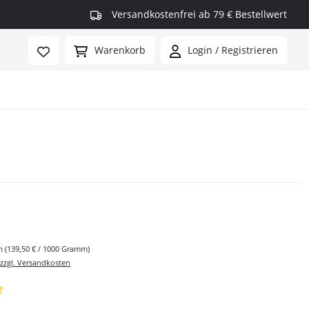
Versandkostenfrei ab 79 € Bestellwert
Warenkorb
Login / Registrieren
rmax
mm
(139,50 € / 1000 Gramm)
 zzgl. Versandkosten
iche Bewertung von 5 von 5 Sternen