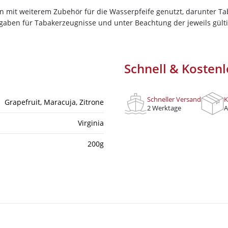
OS Tabak
Nutze unseren exklusiven Rabattcode un
n mit weiterem Zubehör für die Wasserpfeife genutzt, darunter Ta
Bestellung in unserem Online-Shop. Ent
Ocean
rgaben für Tabakerzeugnisse und unter Beachtung der jeweils gül
hochwertigen Shisha-Produkten, Tabakso
Odinson
für das perfekte Shisha-Erlebnis brauchs
Revoshi
*Gilt nicht für Tabakwaren, Vapes, Liquid, Kohle 
Schnell & Kostenl
Savu
Sebero
Schneller Versand
K
Shades
Grapefruit
, Maracuja
, Zitrone
2 Werktage
A
Ich habe die
Datenschutzerklär
Social Smoke
Virginia
Start Now
200g
stral
Theo
True Passion
Vidavi