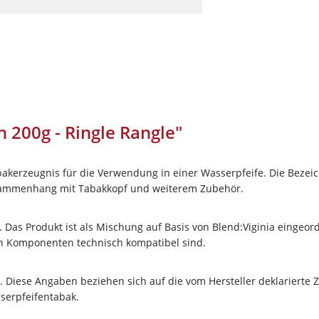
Darkside
Dschinni Tobacco
Electro Smog
HIDE
Holster
Hookain
 200g - Ringle Rangle"
Jent
Kismet
Tabakerzeugnis für die Verwendung in einer Wasserpfeife. Die Beze
Loyal
usammenhang mit Tabakkopf und weiterem Zubehör.
Maridan
10%
Newslett
. Das Produkt ist als Mischung auf Basis von Blend:Viginia eingeord
Must H
en Komponenten technisch kompatibel sind.
auf deine Bes
Nameless
Nargilem
. Diese Angaben beziehen sich auf die vom Hersteller deklarier
erpfeifentabak.
Sichere dir jetzt 10% Rabatt* auf deine 
Nasch Tobacco
Wolke7ShishaShop.de!