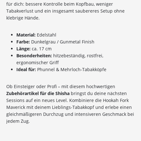
Sichere dir jetzt 10% Rabatt* auf deine Bestellung
für dich: bessere Kontrolle beim Kopfbau, weniger
bei Wolke7ShishaShop.de!
Tabakverlust und ein insgesamt saubereres Setup ohne
Nutze unseren exklusiven Rabattcode und spare bei
klebrige Hände.
deiner nächsten Bestellung in unserem Online-Shop.
Entdecke eine große Auswahl an hochwertigen
Material:
Edelstahl
Shisha-Produkten, Tabaksorten und Zubehör – alles,
Farbe:
Dunkelgrau / Gunmetal Finish
was du für das perfekte Shisha-Erlebnis brauchst!
Länge:
ca. 17 cm
Besonderheiten:
hitzebeständig, rostfrei,
*Gilt nicht für Tabakwaren, Vapes, Liquid, Kohle und Xkah
ergonomischer Griff
Ideal für:
Phunnel & Mehrloch-Tabakköpfe
Anmelden
Ob Einsteiger oder Profi – mit diesem hochwertigen
Ich habe die
Datenschutzerklärung
zur
Zubehörartikel für die Shisha
bringst du deine nächsten
Kenntnis genommen
Sessions auf ein neues Level. Kombiniere die Hookah Fork
Maverick mit deinem Lieblings-Tabakkopf und erlebe einen
gleichmäßigeren Durchzug und intensiveren Geschmack bei
jedem Zug.