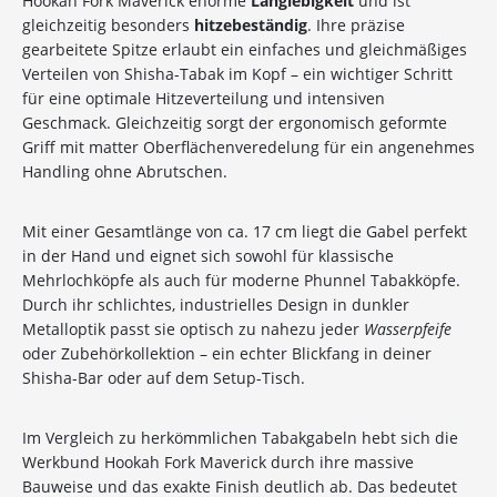
Hookah Fork Maverick enorme
Langlebigkeit
und ist
gleichzeitig besonders
hitzebeständig
. Ihre präzise
gearbeitete Spitze erlaubt ein einfaches und gleichmäßiges
Verteilen von Shisha-Tabak im Kopf – ein wichtiger Schritt
für eine optimale Hitzeverteilung und intensiven
Geschmack. Gleichzeitig sorgt der ergonomisch geformte
Griff mit matter Oberflächenveredelung für ein angenehmes
Handling ohne Abrutschen.
Mit einer Gesamtlänge von ca. 17 cm liegt die Gabel perfekt
in der Hand und eignet sich sowohl für klassische
Mehrlochköpfe als auch für moderne Phunnel Tabakköpfe.
Durch ihr schlichtes, industrielles Design in dunkler
Metalloptik passt sie optisch zu nahezu jeder
Wasserpfeife
oder Zubehörkollektion – ein echter Blickfang in deiner
Shisha-Bar oder auf dem Setup-Tisch.
10%
Newsletter-Rabatt
Im Vergleich zu herkömmlichen Tabakgabeln hebt sich die
auf deine Bestellung
Werkbund Hookah Fork Maverick durch ihre massive
Bauweise und das exakte Finish deutlich ab. Das bedeutet