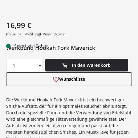
16,99 €
Preise inkl. MwSt. zzgl. Versandkosten
Sofort verfügbar
Werkbund Hookah Fork Maverick
Produkt Anzahl: Gib den gewünschten Wer
In den Warenkorb
Wunschliste
Die Werkbund Hookah Fork Maverick ist ein hochwertiger
Shisha-Aufsatz, der für ein optimales Raucherlebnis sorgt.
Durch die spezielle Form und die Verwendung von Edelstahl
wird eine gleichmäßige Hitzeverteilung gewährleistet. Der
Aufsatz ist zudem leicht zu reinigen und passt auf die
meisten handelsüblichen Shishas. Ein Must-Have für jeden