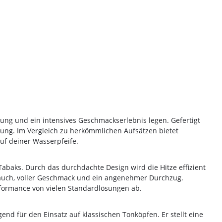
lung und ein intensives Geschmackserlebnis legen. Gefertigt
gung. Im Vergleich zu herkömmlichen Aufsätzen bietet
auf deiner Wasserpfeife.
er-Rabatt
Tabaks. Durch das durchdachte Design wird die Hitze effizient
 Rauch, voller Geschmack und ein angenehmer Durchzug.
tellung
rformance von vielen Standardlösungen ab.
nd für den Einsatz auf klassischen Tonköpfen. Er stellt eine