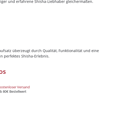
Bestellung bei
steiger und erfahrene Shisha-Liebhaber gleichermaßen.
d spare bei deiner nächsten
decke eine große Auswahl an
rten und Zubehör – alles, was du
t!
und Xkah
fsatz überzeugt durch Qualität, Funktionalität und eine
Anmelden
n perfektes Shisha-Erlebnis.
ung
zur Kenntnis genommen
os
ostenloser Versand
b 80€ Bestellwert