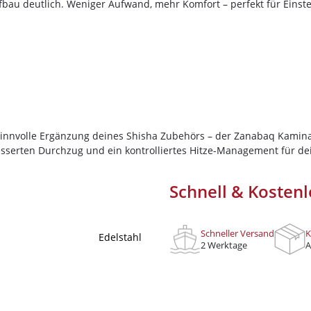
Sichere dir jetzt 10% Rabatt* auf deine 
opfbau deutlich. Weniger Aufwand, mehr Komfort – perfekt für Ein
OS Tabak
Wolke7ShishaShop.de!
Ocean
Nutze unseren exklusiven Rabattcode un
Bestellung in unserem Online-Shop. Ent
Odinson
hochwertigen Shisha-Produkten, Tabakso
Revoshi
für das perfekte Shisha-Erlebnis brauchs
Savu
*Gilt nicht für Tabakwaren, Vapes, Liquid, Kohle 
Sebero
innvolle Ergänzung deines Shisha Zubehörs – der Zanabaq Kaminau
Shades
esserten Durchzug und ein kontrolliertes Hitze-Management für dei
Social Smoke
Ich habe die
Datenschutzerklär
Start Now
Schnell & Kostenl
stral
Theo
Schneller Versand
K
Edelstahl
2 Werktage
A
True Passion
Vidavi