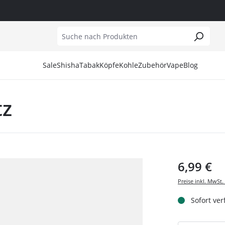
Sale
Shisha
Tabak
Köpfe
Kohle
Zubehör
Vape
Blog
tz
Alite
187 Tobacco
Amotion
Naturkohle
Aufsätze
Al Fakher Hype
Amotion
27er
Cosmo Bowl
Kohleanzünder
Dichtungen
Elfliq
Blade Hookah
7Days
Darkside
Kohlekörbe
Ersatzgläser
OXVA
Darkside
Adalya
Japona
Kohlezangen
Hygienemundstücke
6,99 €
El Bomber
Afzal
KS
Schutzgitter
Kopfbauuntersetzter
Hoob
AINO Tobacco
Kong
Kopfbau Zubehör
Preise inkl. MwSt.
Mata Leon
Al Fakher
Moon
Molassefänger
Sofort ver
Moze
Al Fakher x Snoop Dogg
Moze
Mundstücke